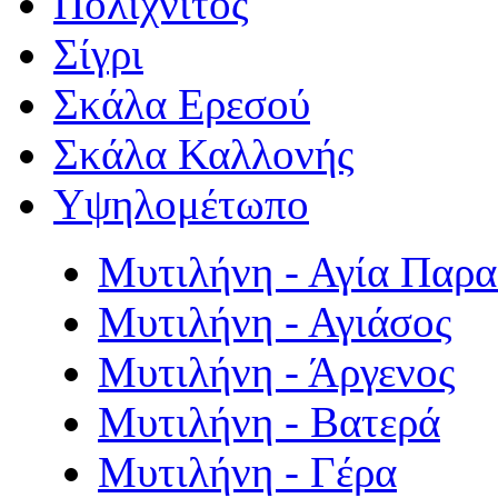
Πολιχνίτος
Σίγρι
Σκάλα Ερεσού
Σκάλα Καλλονής
Υψηλομέτωπο
Μυτιλήνη - Αγία Παρ
Μυτιλήνη - Αγιάσος
Μυτιλήνη - Άργενος
Μυτιλήνη - Βατερά
Μυτιλήνη - Γέρα