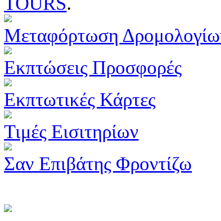
TOURS
.
Μεταφόρτωση Δρομολογίω
Εκπτώσεις Προσφορές
Εκπτωτικές Κάρτες
Τιμές Εισιτηρίων
Σαν Επιβάτης Φροντίζω