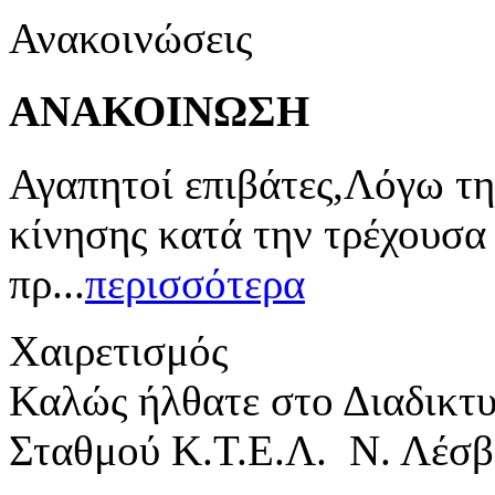
Ανακοινώσεις
ΑΝΑΚΟΙΝΩΣΗ
Αγαπητοί επιβάτες,Λόγω τη
κίνησης κατά την τρέχουσα
πρ...
περισσότερα
Χαιρετισμός
Καλώς ήλθατε στο Διαδικτ
Σταθμού Κ.Τ.Ε.Λ. Ν. Λέσβ