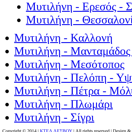
Μυτιλήνη - Ερεσός - 
Μυτιλήνη - Θεσσαλον
Μυτιλήνη - Καλλονή
Μυτιλήνη - Μανταμάδος 
Μυτιλήνη - Μεσότοπος
Μυτιλήνη - Πελόπη - Υ
Μυτιλήνη - Πέτρα - Μόλ
Μυτιλήνη - Πλωμάρι
Μυτιλήνη - Σίγρι
Copyright © 2014 |
ΚΤΕΛ ΛΕΣΒΟΥ
| All rights reserved | Design
& 