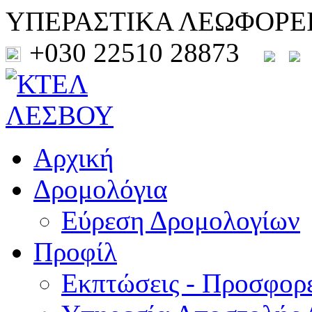
ΥΠΕΡΑΣΤΙΚΑ ΛΕΩΦΟΡΕ
+030 22510 28873
Αρχική
Δρομολόγια
Εύρεση Δρομολογίων
Προφίλ
Εκπτώσεις - Προσφορ