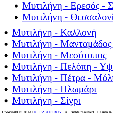
Μυτιλήνη - Ερεσός - 
Μυτιλήνη - Θεσσαλον
Μυτιλήνη - Καλλονή
Μυτιλήνη - Μανταμάδος 
Μυτιλήνη - Μεσότοπος
Μυτιλήνη - Πελόπη - Υ
Μυτιλήνη - Πέτρα - Μόλ
Μυτιλήνη - Πλωμάρι
Μυτιλήνη - Σίγρι
Copyright © 2014 |
ΚΤΕΛ ΛΕΣΒΟΥ
| All rights reserved | Design
& 