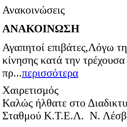
Ανακοινώσεις
ΑΝΑΚΟΙΝΩΣΗ
Αγαπητοί επιβάτες,Λόγω τη
κίνησης κατά την τρέχουσα
πρ...
περισσότερα
Χαιρετισμός
Καλώς ήλθατε στο Διαδικτ
Σταθμού Κ.Τ.Ε.Λ. Ν. Λέσβ