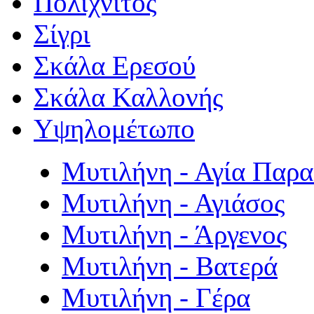
Πολιχνίτος
Σίγρι
Σκάλα Ερεσού
Σκάλα Καλλονής
Υψηλομέτωπο
Μυτιλήνη - Αγία Παρ
Μυτιλήνη - Αγιάσος
Μυτιλήνη - Άργενος
Μυτιλήνη - Βατερά
Μυτιλήνη - Γέρα