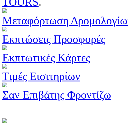
TOURS
.
Μεταφόρτωση Δρομολογίω
Εκπτώσεις Προσφορές
Εκπτωτικές Κάρτες
Τιμές Εισιτηρίων
Σαν Επιβάτης Φροντίζω