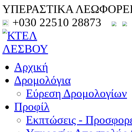
ΥΠΕΡΑΣΤΙΚΑ ΛΕΩΦΟΡΕ
+030 22510 28873
Αρχική
Δρομολόγια
Εύρεση Δρομολογίων
Προφίλ
Εκπτώσεις - Προσφορ