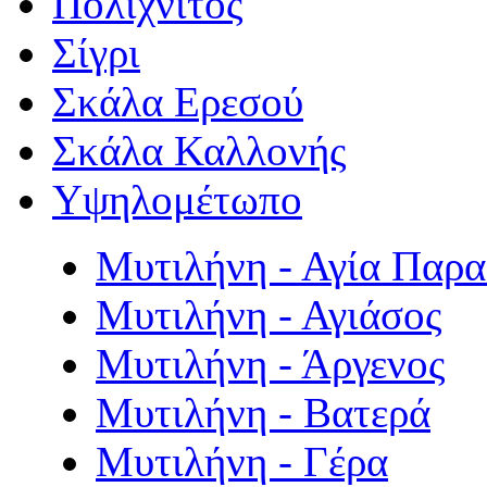
Πολιχνίτος
Σίγρι
Σκάλα Ερεσού
Σκάλα Καλλονής
Υψηλομέτωπο
Μυτιλήνη - Αγία Παρ
Μυτιλήνη - Αγιάσος
Μυτιλήνη - Άργενος
Μυτιλήνη - Βατερά
Μυτιλήνη - Γέρα