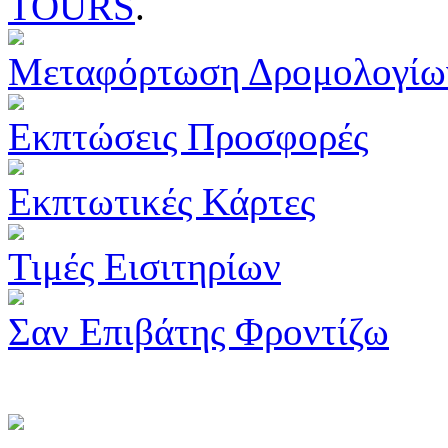
TOURS
.
Μεταφόρτωση Δρομολογίω
Εκπτώσεις Προσφορές
Εκπτωτικές Κάρτες
Τιμές Εισιτηρίων
Σαν Επιβάτης Φροντίζω