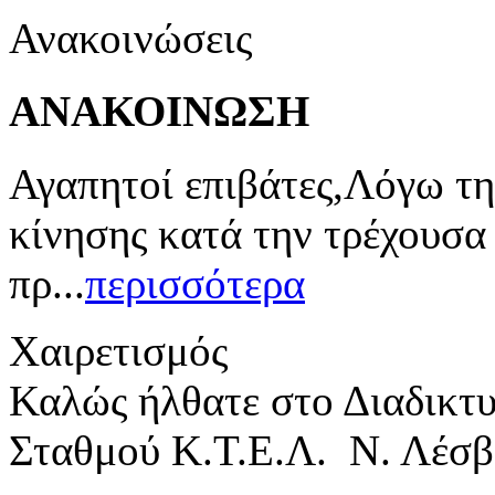
Ανακοινώσεις
ΑΝΑΚΟΙΝΩΣΗ
Αγαπητοί επιβάτες,Λόγω τη
κίνησης κατά την τρέχουσα
πρ...
περισσότερα
Χαιρετισμός
Καλώς ήλθατε στο Διαδικτ
Σταθμού Κ.Τ.Ε.Λ. Ν. Λέσβ