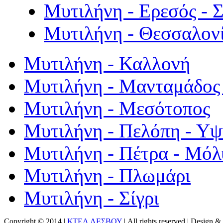
Μυτιλήνη - Ερεσός - 
Μυτιλήνη - Θεσσαλον
Μυτιλήνη - Καλλονή
Μυτιλήνη - Μανταμάδος 
Μυτιλήνη - Μεσότοπος
Μυτιλήνη - Πελόπη - Υ
Μυτιλήνη - Πέτρα - Μόλ
Μυτιλήνη - Πλωμάρι
Μυτιλήνη - Σίγρι
Copyright © 2014 |
ΚΤΕΛ ΛΕΣΒΟΥ
| All rights reserved | Design
& 