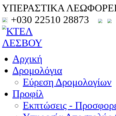
ΥΠΕΡΑΣΤΙΚΑ ΛΕΩΦΟΡΕ
+030 22510 28873
Αρχική
Δρομολόγια
Εύρεση Δρομολογίων
Προφίλ
Εκπτώσεις - Προσφορ