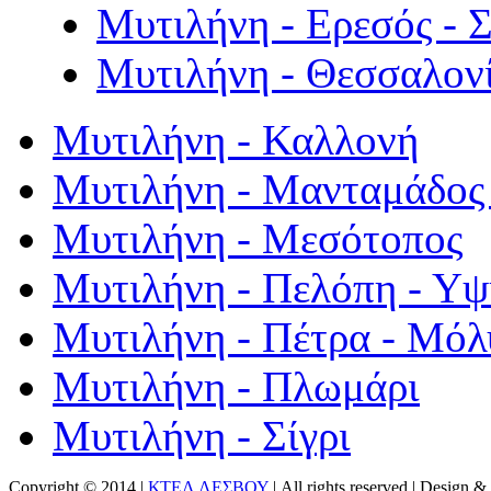
Μυτιλήνη - Ερεσός - 
Μυτιλήνη - Θεσσαλον
Μυτιλήνη - Καλλονή
Μυτιλήνη - Μανταμάδος 
Μυτιλήνη - Μεσότοπος
Μυτιλήνη - Πελόπη - Υ
Μυτιλήνη - Πέτρα - Μόλ
Μυτιλήνη - Πλωμάρι
Μυτιλήνη - Σίγρι
Copyright © 2014 |
ΚΤΕΛ ΛΕΣΒΟΥ
| All rights reserved | Design
& 