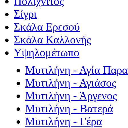
Πολιχνίτος
Σίγρι
Σκάλα Ερεσού
Σκάλα Καλλονής
Υψηλομέτωπο
Μυτιλήνη - Αγία Παρ
Μυτιλήνη - Αγιάσος
Μυτιλήνη - Άργενος
Μυτιλήνη - Βατερά
Μυτιλήνη - Γέρα