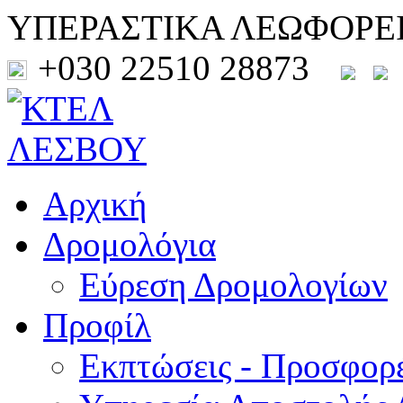
ΥΠΕΡΑΣΤΙΚΑ ΛΕΩΦΟΡΕ
+030 22510 28873
Αρχική
Δρομολόγια
Εύρεση Δρομολογίων
Προφίλ
Εκπτώσεις - Προσφορ