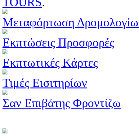
TOURS
.
Μεταφόρτωση Δρομολογίω
Εκπτώσεις Προσφορές
Εκπτωτικές Κάρτες
Τιμές Εισιτηρίων
Σαν Επιβάτης Φροντίζω