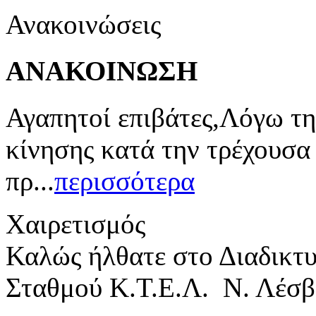
Ανακοινώσεις
ΑΝΑΚΟΙΝΩΣΗ
Αγαπητοί επιβάτες,Λόγω τη
κίνησης κατά την τρέχουσα
πρ...
περισσότερα
Χαιρετισμός
Καλώς ήλθατε στο Διαδικτ
Σταθμού Κ.Τ.Ε.Λ. Ν. Λέσβ