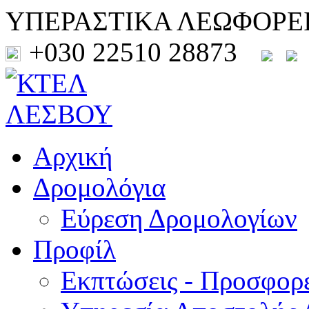
ΥΠΕΡΑΣΤΙΚΑ ΛΕΩΦΟΡΕ
+030 22510 28873
Αρχική
Δρομολόγια
Εύρεση Δρομολογίων
Προφίλ
Εκπτώσεις - Προσφορ