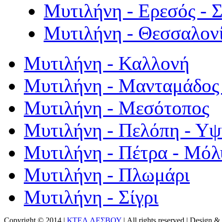
Μυτιλήνη - Ερεσός - 
Μυτιλήνη - Θεσσαλον
Μυτιλήνη - Καλλονή
Μυτιλήνη - Μανταμάδος 
Μυτιλήνη - Μεσότοπος
Μυτιλήνη - Πελόπη - Υ
Μυτιλήνη - Πέτρα - Μόλ
Μυτιλήνη - Πλωμάρι
Μυτιλήνη - Σίγρι
Copyright © 2014 |
ΚΤΕΛ ΛΕΣΒΟΥ
| All rights reserved | Design
& 