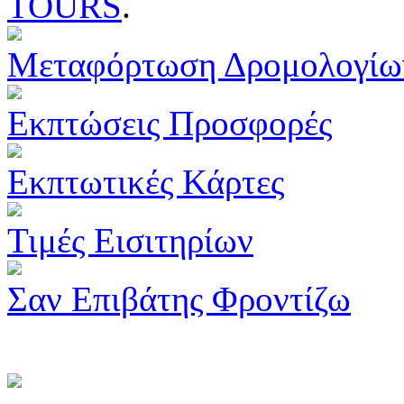
TOURS
.
Μεταφόρτωση Δρομολογίω
Εκπτώσεις Προσφορές
Εκπτωτικές Κάρτες
Τιμές Εισιτηρίων
Σαν Επιβάτης Φροντίζω