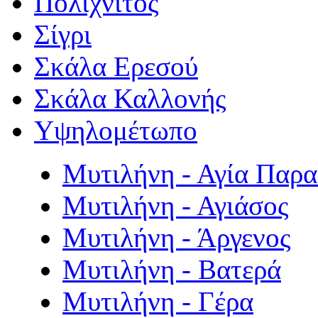
Πολιχνίτος
Σίγρι
Σκάλα Ερεσού
Σκάλα Καλλονής
Υψηλομέτωπο
Μυτιλήνη - Αγία Παρ
Μυτιλήνη - Αγιάσος
Μυτιλήνη - Άργενος
Μυτιλήνη - Βατερά
Μυτιλήνη - Γέρα