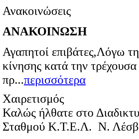
Ανακοινώσεις
ΑΝΑΚΟΙΝΩΣΗ
Αγαπητοί επιβάτες,Λόγω τη
κίνησης κατά την τρέχουσα
πρ...
περισσότερα
Χαιρετισμός
Καλώς ήλθατε στο Διαδικτ
Σταθμού Κ.Τ.Ε.Λ. Ν. Λέσβ