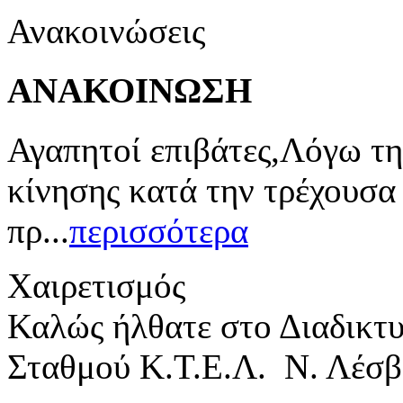
Ανακοινώσεις
ΑΝΑΚΟΙΝΩΣΗ
Αγαπητοί επιβάτες,Λόγω τη
κίνησης κατά την τρέχουσα
πρ...
περισσότερα
Χαιρετισμός
Καλώς ήλθατε στο Διαδικτ
Σταθμού Κ.Τ.Ε.Λ. Ν. Λέσβ