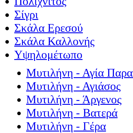
Πολιχνίτος
Σίγρι
Σκάλα Ερεσού
Σκάλα Καλλονής
Υψηλομέτωπο
Μυτιλήνη - Αγία Παρ
Μυτιλήνη - Αγιάσος
Μυτιλήνη - Άργενος
Μυτιλήνη - Βατερά
Μυτιλήνη - Γέρα