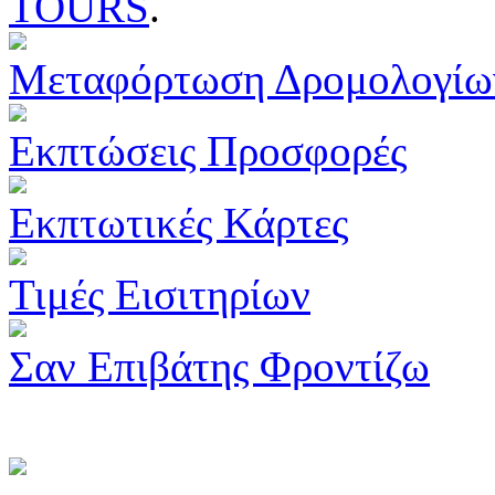
TOURS
.
Μεταφόρτωση Δρομολογίω
Εκπτώσεις Προσφορές
Εκπτωτικές Κάρτες
Τιμές Εισιτηρίων
Σαν Επιβάτης Φροντίζω