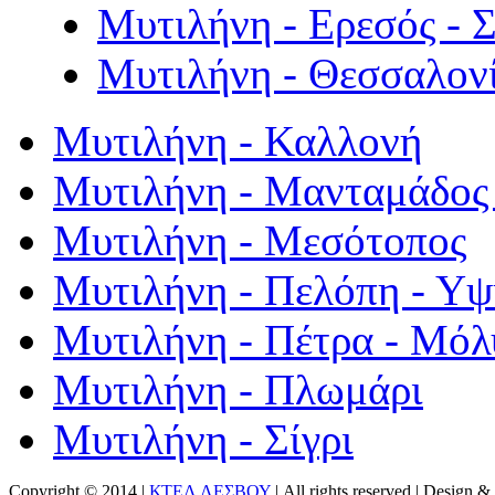
Μυτιλήνη - Ερεσός - 
Μυτιλήνη - Θεσσαλον
Μυτιλήνη - Καλλονή
Μυτιλήνη - Μανταμάδος 
Μυτιλήνη - Μεσότοπος
Μυτιλήνη - Πελόπη - Υ
Μυτιλήνη - Πέτρα - Μόλ
Μυτιλήνη - Πλωμάρι
Μυτιλήνη - Σίγρι
Copyright © 2014 |
ΚΤΕΛ ΛΕΣΒΟΥ
| All rights reserved | Design
& 