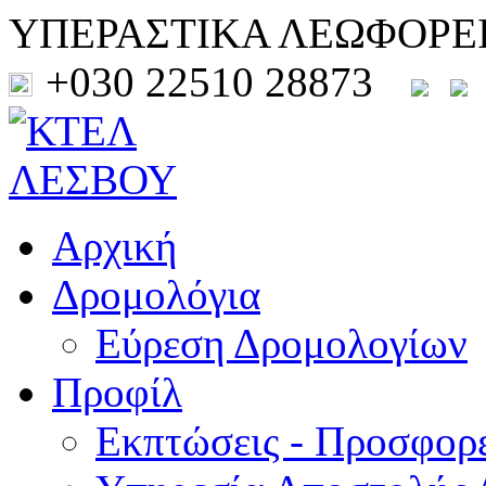
ΥΠΕΡΑΣΤΙΚΑ ΛΕΩΦΟΡΕ
+030 22510 28873
Αρχική
Δρομολόγια
Εύρεση Δρομολογίων
Προφίλ
Εκπτώσεις - Προσφορ