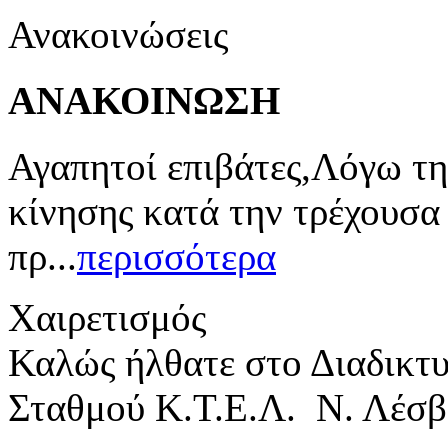
Ανακοινώσεις
ΑΝΑΚΟΙΝΩΣΗ
Αγαπητοί επιβάτες,Λόγω τη
κίνησης κατά την τρέχουσα
πρ...
περισσότερα
Χαιρετισμός
Καλώς ήλθατε στο Διαδικτ
Σταθμού Κ.Τ.Ε.Λ. Ν. Λέσβ