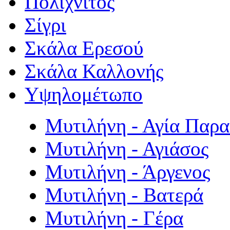
Πολιχνίτος
Σίγρι
Σκάλα Ερεσού
Σκάλα Καλλονής
Υψηλομέτωπο
Μυτιλήνη - Αγία Παρ
Μυτιλήνη - Αγιάσος
Μυτιλήνη - Άργενος
Μυτιλήνη - Βατερά
Μυτιλήνη - Γέρα