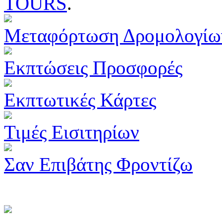
TOURS
.
Μεταφόρτωση Δρομολογίω
Εκπτώσεις Προσφορές
Εκπτωτικές Κάρτες
Τιμές Εισιτηρίων
Σαν Επιβάτης Φροντίζω