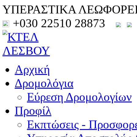
ΥΠΕΡΑΣΤΙΚΑ ΛΕΩΦΟΡΕ
+030 22510 28873
Αρχική
Δρομολόγια
Εύρεση Δρομολογίων
Προφίλ
Εκπτώσεις - Προσφορ