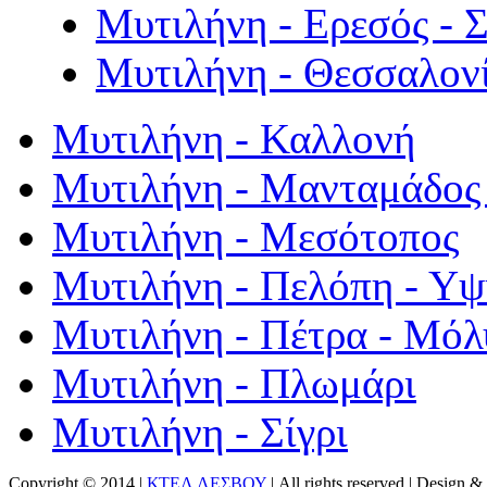
Μυτιλήνη - Ερεσός - 
Μυτιλήνη - Θεσσαλον
Μυτιλήνη - Καλλονή
Μυτιλήνη - Μανταμάδος 
Μυτιλήνη - Μεσότοπος
Μυτιλήνη - Πελόπη - Υ
Μυτιλήνη - Πέτρα - Μόλ
Μυτιλήνη - Πλωμάρι
Μυτιλήνη - Σίγρι
Copyright © 2014 |
ΚΤΕΛ ΛΕΣΒΟΥ
| All rights reserved | Design
& 