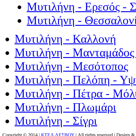
Μυτιλήνη - Ερεσός - 
Μυτιλήνη - Θεσσαλον
Μυτιλήνη - Καλλονή
Μυτιλήνη - Μανταμάδος 
Μυτιλήνη - Μεσότοπος
Μυτιλήνη - Πελόπη - Υ
Μυτιλήνη - Πέτρα - Μόλ
Μυτιλήνη - Πλωμάρι
Μυτιλήνη - Σίγρι
Copyright © 2014 |
ΚΤΕΛ ΛΕΣΒΟΥ
| All rights reserved | Design
& 