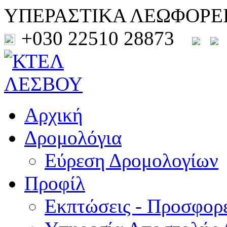
ΥΠΕΡΑΣΤΙΚΑ ΛΕΩΦΟΡΕ
+030 22510 28873
Αρχική
Δρομολόγια
Εύρεση Δρομολογίων
Προφίλ
Εκπτώσεις - Προσφορ