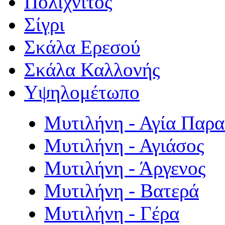
Πολιχνίτος
Σίγρι
Σκάλα Ερεσού
Σκάλα Καλλονής
Υψηλομέτωπο
Μυτιλήνη - Αγία Παρ
Μυτιλήνη - Αγιάσος
Μυτιλήνη - Άργενος
Μυτιλήνη - Βατερά
Μυτιλήνη - Γέρα