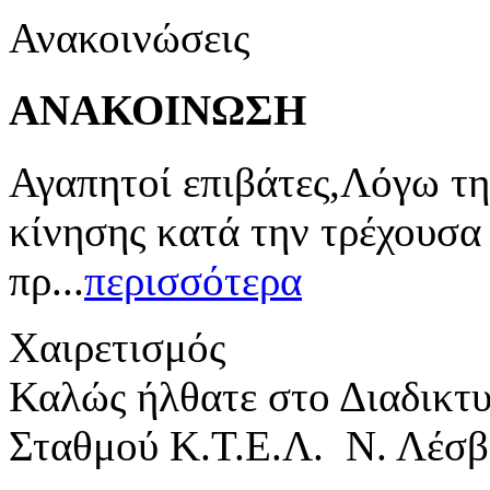
Ανακοινώσεις
ΑΝΑΚΟΙΝΩΣΗ
Αγαπητοί επιβάτες,Λόγω τη
κίνησης κατά την τρέχουσα
πρ...
περισσότερα
Χαιρετισμός
Καλώς ήλθατε στο Διαδικτ
Σταθμού Κ.Τ.Ε.Λ. Ν. Λέσβ