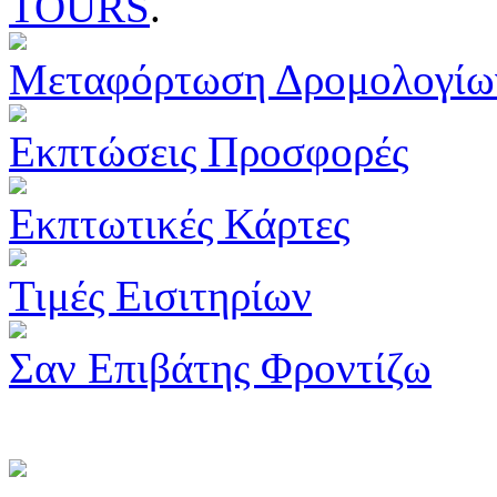
TOURS
.
Μεταφόρτωση Δρομολογίω
Εκπτώσεις Προσφορές
Εκπτωτικές Κάρτες
Τιμές Εισιτηρίων
Σαν Επιβάτης Φροντίζω