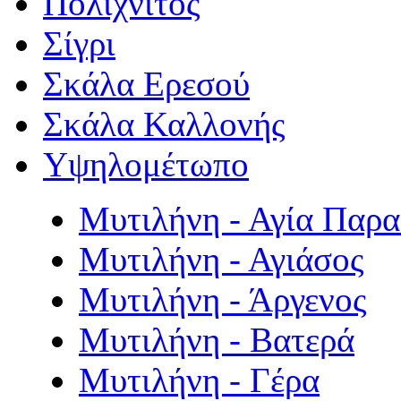
Πολιχνίτος
Σίγρι
Σκάλα Ερεσού
Σκάλα Καλλονής
Υψηλομέτωπο
Μυτιλήνη - Αγία Παρ
Μυτιλήνη - Αγιάσος
Μυτιλήνη - Άργενος
Μυτιλήνη - Βατερά
Μυτιλήνη - Γέρα