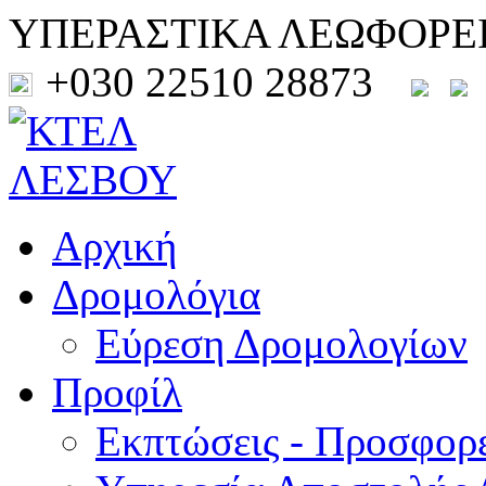
ΥΠΕΡΑΣΤΙΚΑ ΛΕΩΦΟΡΕ
+030 22510 28873
Αρχική
Δρομολόγια
Εύρεση Δρομολογίων
Προφίλ
Εκπτώσεις - Προσφορ