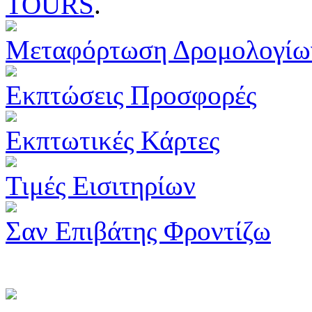
TOURS
.
Μεταφόρτωση Δρομολογίω
Εκπτώσεις Προσφορές
Εκπτωτικές Κάρτες
Τιμές Εισιτηρίων
Σαν Επιβάτης Φροντίζω