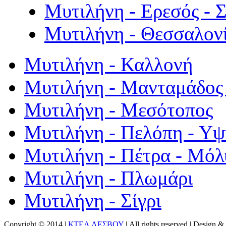
Μυτιλήνη - Ερεσός - 
Μυτιλήνη - Θεσσαλον
Μυτιλήνη - Καλλονή
Μυτιλήνη - Μανταμάδος 
Μυτιλήνη - Μεσότοπος
Μυτιλήνη - Πελόπη - Υ
Μυτιλήνη - Πέτρα - Μόλ
Μυτιλήνη - Πλωμάρι
Μυτιλήνη - Σίγρι
Copyright © 2014 |
ΚΤΕΛ ΛΕΣΒΟΥ
| All rights reserved | Design
& 