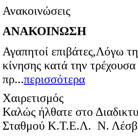
Ανακοινώσεις
ΑΝΑΚΟΙΝΩΣΗ
Αγαπητοί επιβάτες,Λόγω τη
κίνησης κατά την τρέχουσα
πρ...
περισσότερα
Χαιρετισμός
Καλώς ήλθατε στο Διαδικτ
Σταθμού Κ.Τ.Ε.Λ. Ν. Λέσβ