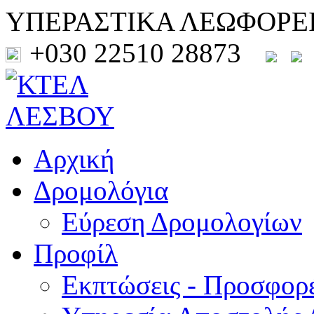
ΥΠΕΡΑΣΤΙΚΑ ΛΕΩΦΟΡΕ
+030 22510 28873
Αρχική
Δρομολόγια
Εύρεση Δρομολογίων
Προφίλ
Εκπτώσεις - Προσφορ