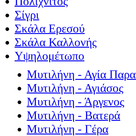
Πολιχνίτος
Σίγρι
Σκάλα Ερεσού
Σκάλα Καλλονής
Υψηλομέτωπο
Μυτιλήνη - Αγία Παρ
Μυτιλήνη - Αγιάσος
Μυτιλήνη - Άργενος
Μυτιλήνη - Βατερά
Μυτιλήνη - Γέρα