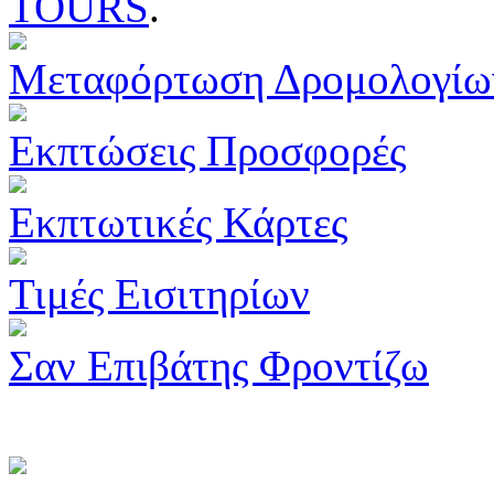
TOURS
.
Μεταφόρτωση Δρομολογίω
Εκπτώσεις Προσφορές
Εκπτωτικές Κάρτες
Τιμές Εισιτηρίων
Σαν Επιβάτης Φροντίζω