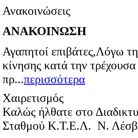
Ανακοινώσεις
ΑΝΑΚΟΙΝΩΣΗ
Αγαπητοί επιβάτες,Λόγω τη
κίνησης κατά την τρέχουσα
πρ...
περισσότερα
Χαιρετισμός
Καλώς ήλθατε στο Διαδικτ
Σταθμού Κ.Τ.Ε.Λ. Ν. Λέσβ