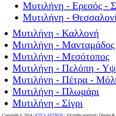
Μυτιλήνη - Ερεσός - 
Μυτιλήνη - Θεσσαλον
Μυτιλήνη - Καλλονή
Μυτιλήνη - Μανταμάδος 
Μυτιλήνη - Μεσότοπος
Μυτιλήνη - Πελόπη - Υ
Μυτιλήνη - Πέτρα - Μόλ
Μυτιλήνη - Πλωμάρι
Μυτιλήνη - Σίγρι
Copyright © 2014 |
ΚΤΕΛ ΛΕΣΒΟΥ
| All rights reserved | Design
& 