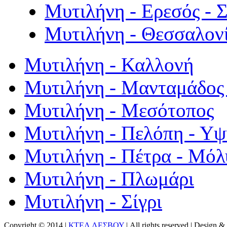
Μυτιλήνη - Ερεσός - 
Μυτιλήνη - Θεσσαλον
Μυτιλήνη - Καλλονή
Μυτιλήνη - Μανταμάδος 
Μυτιλήνη - Μεσότοπος
Μυτιλήνη - Πελόπη - Υ
Μυτιλήνη - Πέτρα - Μόλ
Μυτιλήνη - Πλωμάρι
Μυτιλήνη - Σίγρι
Copyright © 2014 |
ΚΤΕΛ ΛΕΣΒΟΥ
| All rights reserved | Design
& 