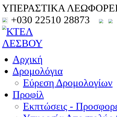
ΥΠΕΡΑΣΤΙΚΑ ΛΕΩΦΟΡΕ
+030 22510 28873
Αρχική
Δρομολόγια
Εύρεση Δρομολογίων
Προφίλ
Εκπτώσεις - Προσφορ