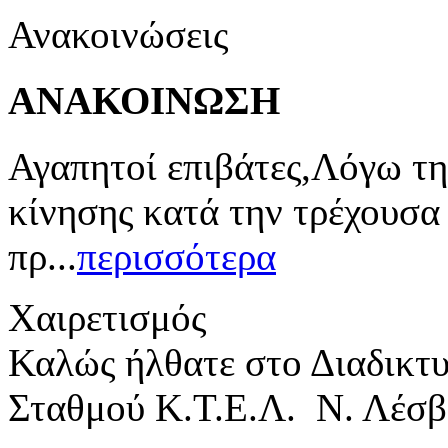
Ανακοινώσεις
ΑΝΑΚΟΙΝΩΣΗ
Αγαπητοί επιβάτες,Λόγω τη
κίνησης κατά την τρέχουσα
πρ...
περισσότερα
Χαιρετισμός
Καλώς ήλθατε στο Διαδικτ
Σταθμού Κ.Τ.Ε.Λ. Ν. Λέσβ