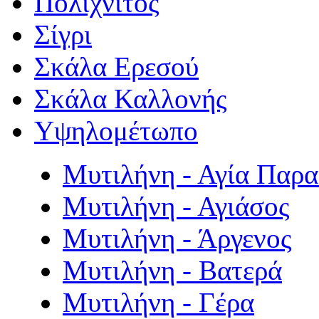
Πολιχνίτος
Σίγρι
Σκάλα Ερεσού
Σκάλα Καλλονής
Υψηλομέτωπο
Μυτιλήνη - Αγία Παρ
Μυτιλήνη - Αγιάσος
Μυτιλήνη - Άργενος
Μυτιλήνη - Βατερά
Μυτιλήνη - Γέρα