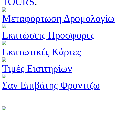
TOURS
.
Μεταφόρτωση Δρομολογίω
Εκπτώσεις Προσφορές
Εκπτωτικές Κάρτες
Τιμές Εισιτηρίων
Σαν Επιβάτης Φροντίζω