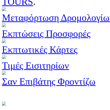
TOURS
.
Μεταφόρτωση Δρομολογίω
Εκπτώσεις Προσφορές
Εκπτωτικές Κάρτες
Τιμές Εισιτηρίων
Σαν Επιβάτης Φροντίζω