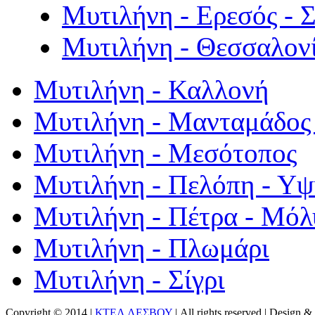
Μυτιλήνη - Ερεσός - 
Μυτιλήνη - Θεσσαλον
Μυτιλήνη - Καλλονή
Μυτιλήνη - Μανταμάδος 
Μυτιλήνη - Μεσότοπος
Μυτιλήνη - Πελόπη - Υ
Μυτιλήνη - Πέτρα - Μόλ
Μυτιλήνη - Πλωμάρι
Μυτιλήνη - Σίγρι
Copyright © 2014 |
ΚΤΕΛ ΛΕΣΒΟΥ
| All rights reserved | Design
& 