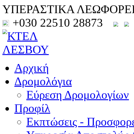
ΥΠΕΡΑΣΤΙΚΑ ΛΕΩΦΟΡΕ
+030 22510 28873
Αρχική
Δρομολόγια
Εύρεση Δρομολογίων
Προφίλ
Εκπτώσεις - Προσφορ