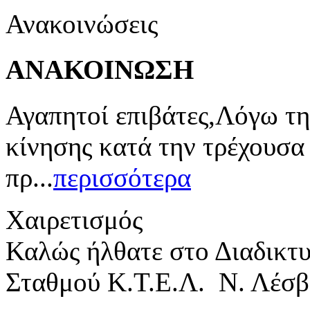
Ανακοινώσεις
ΑΝΑΚΟΙΝΩΣΗ
Αγαπητοί επιβάτες,Λόγω τη
κίνησης κατά την τρέχουσα
πρ...
περισσότερα
Χαιρετισμός
Καλώς ήλθατε στο Διαδικτ
Σταθμού Κ.Τ.Ε.Λ. Ν. Λέσβ