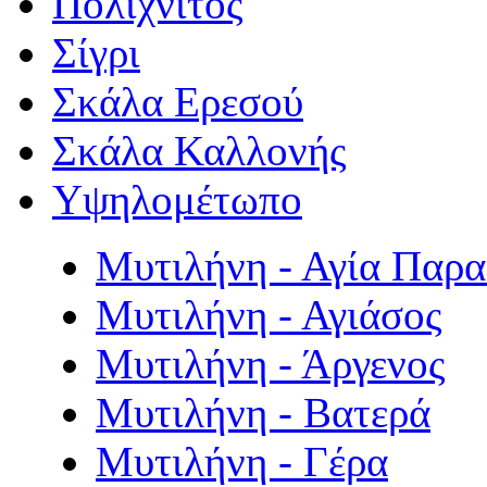
Πολιχνίτος
Σίγρι
Σκάλα Ερεσού
Σκάλα Καλλονής
Υψηλομέτωπο
Μυτιλήνη - Αγία Παρ
Μυτιλήνη - Αγιάσος
Μυτιλήνη - Άργενος
Μυτιλήνη - Βατερά
Μυτιλήνη - Γέρα