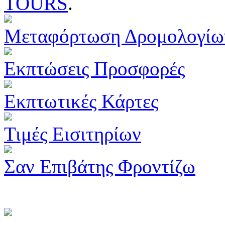
TOURS
.
Μεταφόρτωση Δρομολογίω
Εκπτώσεις Προσφορές
Εκπτωτικές Κάρτες
Τιμές Εισιτηρίων
Σαν Επιβάτης Φροντίζω