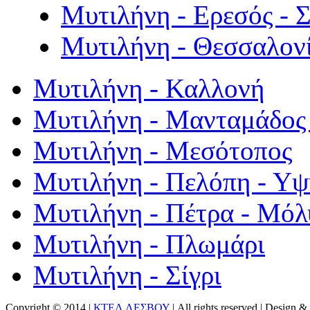
Μυτιλήνη - Ερεσός - 
Μυτιλήνη - Θεσσαλον
Μυτιλήνη - Καλλονή
Μυτιλήνη - Μανταμάδος 
Μυτιλήνη - Μεσότοπος
Μυτιλήνη - Πελόπη - Υ
Μυτιλήνη - Πέτρα - Μόλ
Μυτιλήνη - Πλωμάρι
Μυτιλήνη - Σίγρι
Copyright © 2014 |
ΚΤΕΛ ΛΕΣΒΟΥ
| All rights reserved | Design
& 