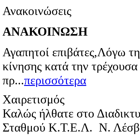
Ανακοινώσεις
ΑΝΑΚΟΙΝΩΣΗ
Αγαπητοί επιβάτες,Λόγω τη
κίνησης κατά την τρέχουσα
πρ...
περισσότερα
Χαιρετισμός
Καλώς ήλθατε στο Διαδικτ
Σταθμού Κ.Τ.Ε.Λ. Ν. Λέσβ