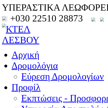
ΥΠΕΡΑΣΤΙΚΑ ΛΕΩΦΟΡΕ
+030 22510 28873
Αρχική
Δρομολόγια
Εύρεση Δρομολογίων
Προφίλ
Εκπτώσεις - Προσφορ