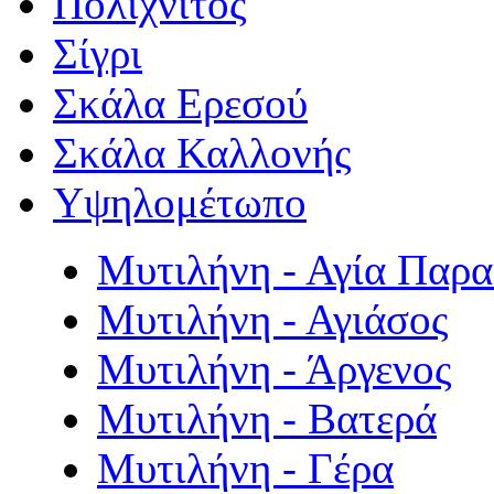
Πολιχνίτος
Σίγρι
Σκάλα Ερεσού
Σκάλα Καλλονής
Υψηλομέτωπο
Μυτιλήνη - Αγία Παρ
Μυτιλήνη - Αγιάσος
Μυτιλήνη - Άργενος
Μυτιλήνη - Βατερά
Μυτιλήνη - Γέρα