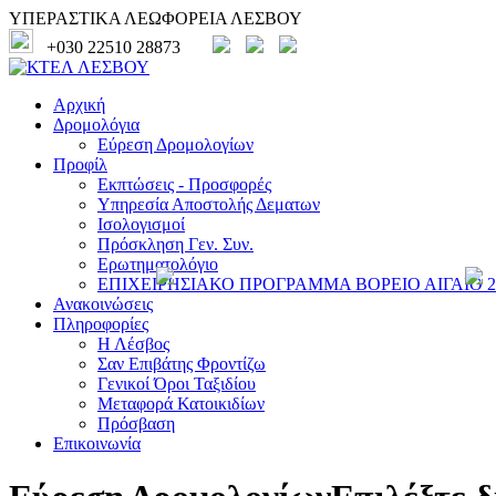
ΥΠΕΡΑΣΤΙΚΑ ΛΕΩΦΟΡΕΙΑ ΛΕΣΒΟΥ
+030 22510 28873
Αρχική
Δρομολόγια
Εύρεση Δρομολογίων
Προφίλ
Εκπτώσεις - Προσφορές
Υπηρεσία Αποστολής Δεματων
Ισολογισμοί
Πρόσκληση Γεν. Συν.
Ερωτηματολόγιο
ΕΠΙΧΕΙΡΗΣΙΑΚΟ ΠΡΟΓΡΑΜΜΑ ΒΟΡΕΙΟ ΑΙΓΑΙΟ 20
Ανακοινώσεις
Πληροφορίες
Η Λέσβος
Σαν Επιβάτης Φροντίζω
Γενικοί Όροι Ταξιδίου
Μεταφορά Κατοικιδίων
Πρόσβαση
Επικοινωνία