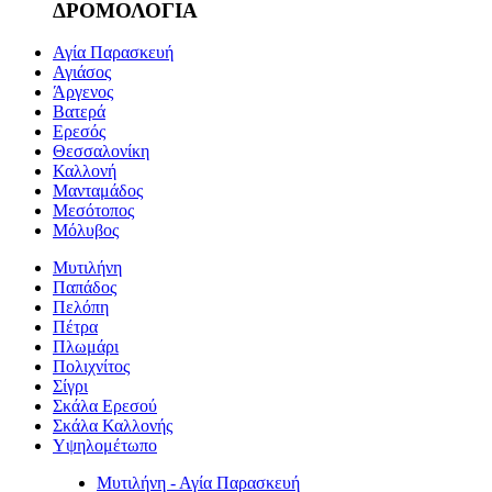
ΔΡΟΜΟΛΟΓΙΑ
Αγία Παρασκευή
Αγιάσος
Άργενος
Βατερά
Ερεσός
Θεσσαλονίκη
Καλλονή
Μανταμάδος
Μεσότοπος
Μόλυβος
Μυτιλήνη
Παπάδος
Πελόπη
Πέτρα
Πλωμάρι
Πολιχνίτος
Σίγρι
Σκάλα Ερεσού
Σκάλα Καλλονής
Υψηλομέτωπο
Μυτιλήνη - Αγία Παρασκευή