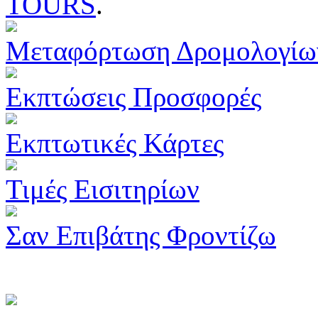
TOURS
.
Μεταφόρτωση Δρομολογίω
Εκπτώσεις Προσφορές
Εκπτωτικές Κάρτες
Τιμές Εισιτηρίων
Σαν Επιβάτης Φροντίζω