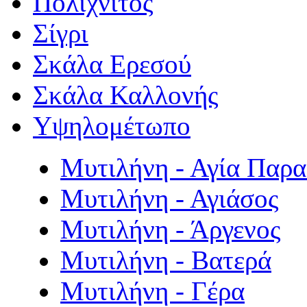
Πολιχνίτος
Σίγρι
Σκάλα Ερεσού
Σκάλα Καλλονής
Υψηλομέτωπο
Μυτιλήνη - Αγία Παρ
Μυτιλήνη - Αγιάσος
Μυτιλήνη - Άργενος
Μυτιλήνη - Βατερά
Μυτιλήνη - Γέρα