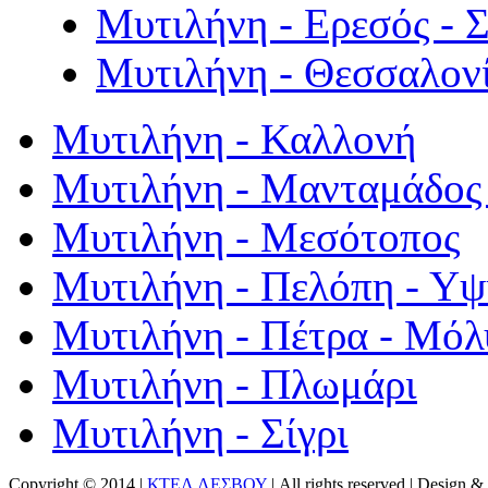
Μυτιλήνη - Ερεσός - 
Μυτιλήνη - Θεσσαλον
Μυτιλήνη - Καλλονή
Μυτιλήνη - Μανταμάδος 
Μυτιλήνη - Μεσότοπος
Μυτιλήνη - Πελόπη - Υ
Μυτιλήνη - Πέτρα - Μόλ
Μυτιλήνη - Πλωμάρι
Μυτιλήνη - Σίγρι
Copyright © 2014 |
ΚΤΕΛ ΛΕΣΒΟΥ
| All rights reserved | Design
& 