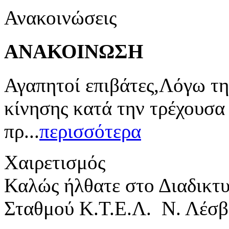
Ανακοινώσεις
ΑΝΑΚΟΙΝΩΣΗ
Αγαπητοί επιβάτες,Λόγω τη
κίνησης κατά την τρέχουσα
πρ...
περισσότερα
Χαιρετισμός
Καλώς ήλθατε στο Διαδικτ
Σταθμού Κ.Τ.Ε.Λ. Ν. Λέσβ