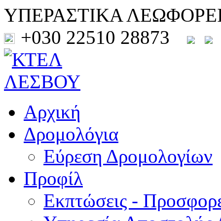
ΥΠΕΡΑΣΤΙΚΑ ΛΕΩΦΟΡΕ
+030 22510 28873
Αρχική
Δρομολόγια
Εύρεση Δρομολογίων
Προφίλ
Εκπτώσεις - Προσφορ