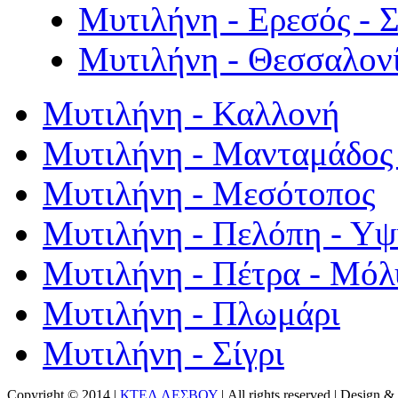
Μυτιλήνη - Ερεσός - 
Μυτιλήνη - Θεσσαλον
Μυτιλήνη - Καλλονή
Μυτιλήνη - Μανταμάδος 
Μυτιλήνη - Μεσότοπος
Μυτιλήνη - Πελόπη - Υ
Μυτιλήνη - Πέτρα - Μόλ
Μυτιλήνη - Πλωμάρι
Μυτιλήνη - Σίγρι
Copyright © 2014 |
ΚΤΕΛ ΛΕΣΒΟΥ
| All rights reserved | Design
& 