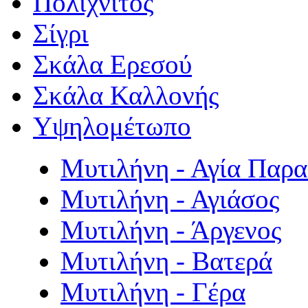
Πολιχνίτος
Σίγρι
Σκάλα Ερεσού
Σκάλα Καλλονής
Υψηλομέτωπο
Μυτιλήνη - Αγία Παρ
Μυτιλήνη - Αγιάσος
Μυτιλήνη - Άργενος
Μυτιλήνη - Βατερά
Μυτιλήνη - Γέρα