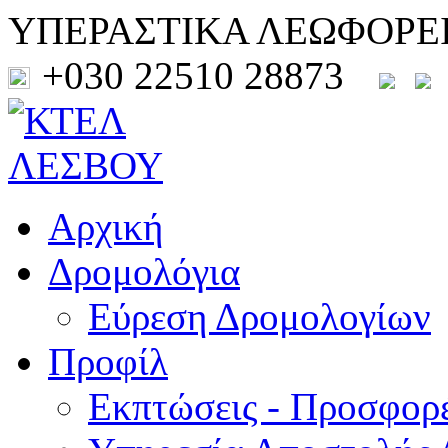
ΥΠΕΡΑΣΤΙΚΑ ΛΕΩΦΟΡΕ
+030 22510 28873
Αρχική
Δρομολόγια
Εύρεση Δρομολογίων
Προφίλ
Εκπτώσεις - Προσφορ