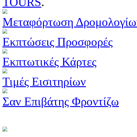
TOURS
.
Μεταφόρτωση Δρομολογίω
Εκπτώσεις Προσφορές
Εκπτωτικές Κάρτες
Τιμές Εισιτηρίων
Σαν Επιβάτης Φροντίζω