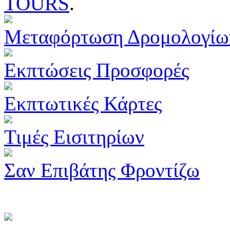
TOURS
.
Μεταφόρτωση Δρομολογίω
Εκπτώσεις Προσφορές
Εκπτωτικές Κάρτες
Τιμές Εισιτηρίων
Σαν Επιβάτης Φροντίζω