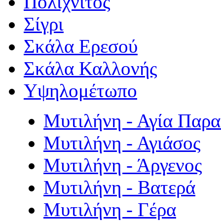
Πολιχνίτος
Σίγρι
Σκάλα Ερεσού
Σκάλα Καλλονής
Υψηλομέτωπο
Μυτιλήνη - Αγία Παρ
Μυτιλήνη - Αγιάσος
Μυτιλήνη - Άργενος
Μυτιλήνη - Βατερά
Μυτιλήνη - Γέρα