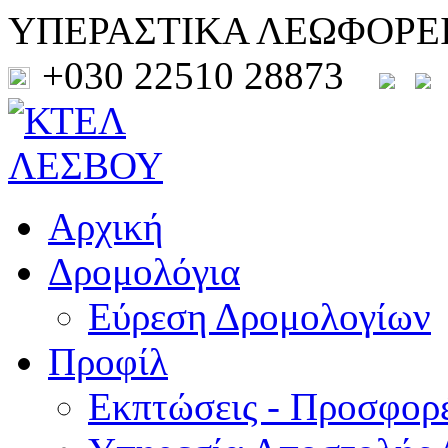
ΥΠΕΡΑΣΤΙΚΑ ΛΕΩΦΟΡΕ
+030 22510 28873
Αρχική
Δρομολόγια
Εύρεση Δρομολογίων
Προφίλ
Εκπτώσεις - Προσφορ