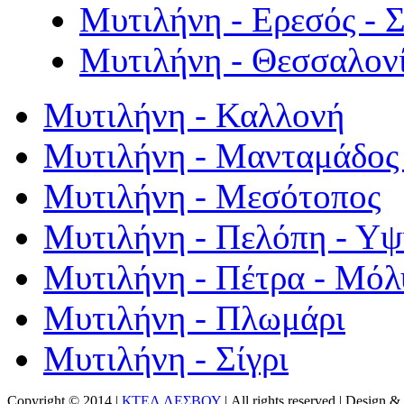
Μυτιλήνη - Ερεσός - 
Μυτιλήνη - Θεσσαλον
Μυτιλήνη - Καλλονή
Μυτιλήνη - Μανταμάδος 
Μυτιλήνη - Μεσότοπος
Μυτιλήνη - Πελόπη - Υ
Μυτιλήνη - Πέτρα - Μόλ
Μυτιλήνη - Πλωμάρι
Μυτιλήνη - Σίγρι
Copyright © 2014 |
ΚΤΕΛ ΛΕΣΒΟΥ
| All rights reserved | Design
& 