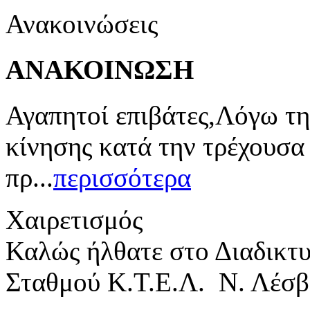
Ανακοινώσεις
ΑΝΑΚΟΙΝΩΣΗ
Αγαπητοί επιβάτες,Λόγω τη
κίνησης κατά την τρέχουσα
πρ...
περισσότερα
Χαιρετισμός
Καλώς ήλθατε στο Διαδικτ
Σταθμού Κ.Τ.Ε.Λ. Ν. Λέσβ