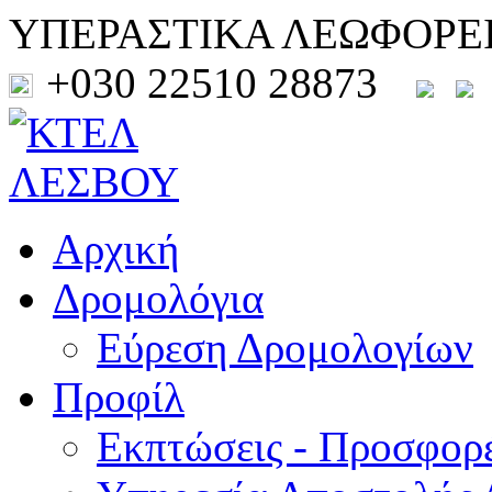
ΥΠΕΡΑΣΤΙΚΑ ΛΕΩΦΟΡΕ
+030 22510 28873
Αρχική
Δρομολόγια
Εύρεση Δρομολογίων
Προφίλ
Εκπτώσεις - Προσφορ