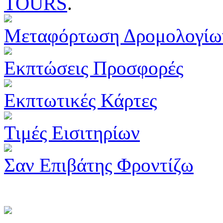
TOURS
.
Μεταφόρτωση Δρομολογίω
Εκπτώσεις Προσφορές
Εκπτωτικές Κάρτες
Τιμές Εισιτηρίων
Σαν Επιβάτης Φροντίζω