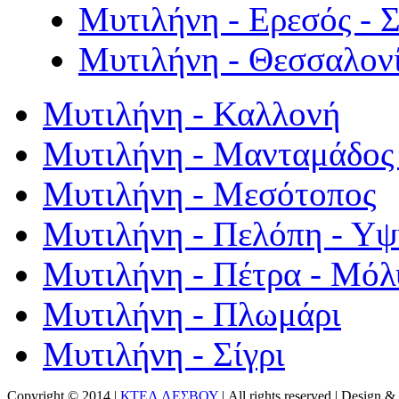
Μυτιλήνη - Ερεσός - 
Μυτιλήνη - Θεσσαλον
Μυτιλήνη - Καλλονή
Μυτιλήνη - Μανταμάδος 
Μυτιλήνη - Μεσότοπος
Μυτιλήνη - Πελόπη - Υ
Μυτιλήνη - Πέτρα - Μόλ
Μυτιλήνη - Πλωμάρι
Μυτιλήνη - Σίγρι
Copyright © 2014 |
ΚΤΕΛ ΛΕΣΒΟΥ
| All rights reserved | Design
& 