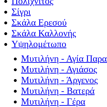
Πολιχνίτος
Σίγρι
Σκάλα Ερεσού
Σκάλα Καλλονής
Υψηλομέτωπο
Μυτιλήνη - Αγία Παρ
Μυτιλήνη - Αγιάσος
Μυτιλήνη - Άργενος
Μυτιλήνη - Βατερά
Μυτιλήνη - Γέρα