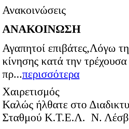
Ανακοινώσεις
ΑΝΑΚΟΙΝΩΣΗ
Αγαπητοί επιβάτες,Λόγω τη
κίνησης κατά την τρέχουσα
πρ...
περισσότερα
Χαιρετισμός
Καλώς ήλθατε στο Διαδικτ
Σταθμού Κ.Τ.Ε.Λ. Ν. Λέσβ