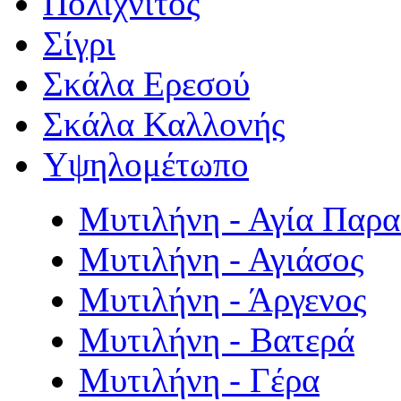
Πολιχνίτος
Σίγρι
Σκάλα Ερεσού
Σκάλα Καλλονής
Υψηλομέτωπο
Μυτιλήνη - Αγία Παρ
Μυτιλήνη - Αγιάσος
Μυτιλήνη - Άργενος
Μυτιλήνη - Βατερά
Μυτιλήνη - Γέρα