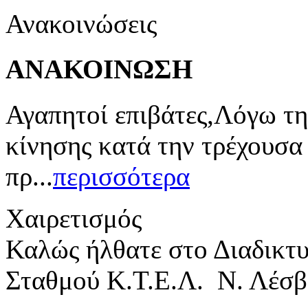
Ανακοινώσεις
ΑΝΑΚΟΙΝΩΣΗ
Αγαπητοί επιβάτες,Λόγω τη
κίνησης κατά την τρέχουσα
πρ...
περισσότερα
Χαιρετισμός
Καλώς ήλθατε στο Διαδικτ
Σταθμού Κ.Τ.Ε.Λ. Ν. Λέσβ