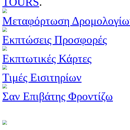
TOURS
.
Μεταφόρτωση Δρομολογίω
Εκπτώσεις Προσφορές
Εκπτωτικές Κάρτες
Τιμές Εισιτηρίων
Σαν Επιβάτης Φροντίζω