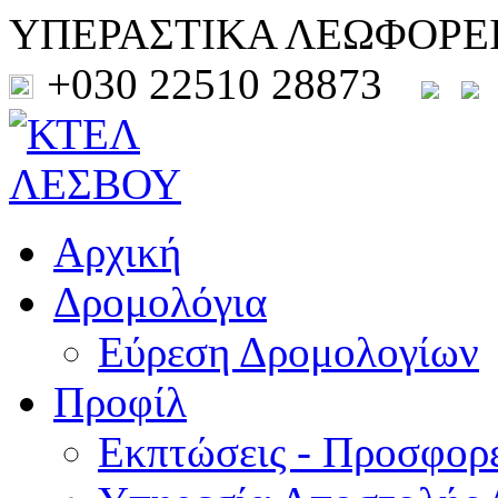
ΥΠΕΡΑΣΤΙΚΑ ΛΕΩΦΟΡΕ
+030 22510 28873
Αρχική
Δρομολόγια
Εύρεση Δρομολογίων
Προφίλ
Εκπτώσεις - Προσφορ