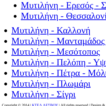
Μυτιλήνη - Ερεσός - 
Μυτιλήνη - Θεσσαλον
Μυτιλήνη - Καλλονή
Μυτιλήνη - Μανταμάδος 
Μυτιλήνη - Μεσότοπος
Μυτιλήνη - Πελόπη - Υ
Μυτιλήνη - Πέτρα - Μόλ
Μυτιλήνη - Πλωμάρι
Μυτιλήνη - Σίγρι
Copyright © 2014 |
ΚΤΕΛ ΛΕΣΒΟΥ
| All rights reserved | Design
& 