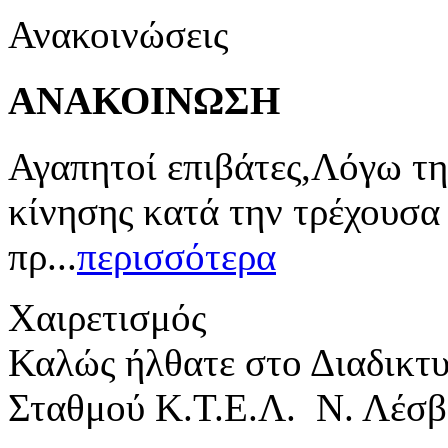
Ανακοινώσεις
ΑΝΑΚΟΙΝΩΣΗ
Αγαπητοί επιβάτες,Λόγω τη
κίνησης κατά την τρέχουσα
πρ...
περισσότερα
Χαιρετισμός
Καλώς ήλθατε στο Διαδικτ
Σταθμού Κ.Τ.Ε.Λ. Ν. Λέσβ