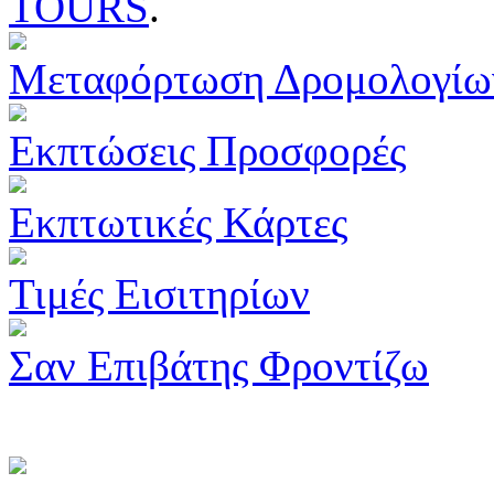
TOURS
.
Μεταφόρτωση Δρομολογίω
Εκπτώσεις Προσφορές
Εκπτωτικές Κάρτες
Τιμές Εισιτηρίων
Σαν Επιβάτης Φροντίζω