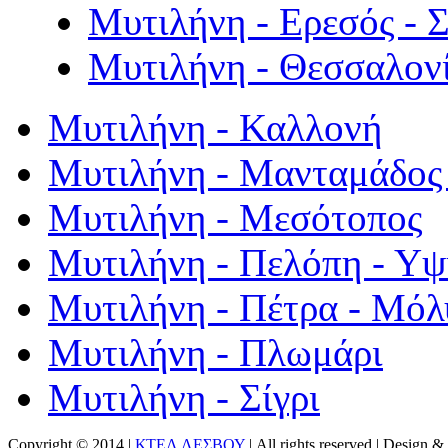
Μυτιλήνη - Ερεσός - 
Μυτιλήνη - Θεσσαλον
Μυτιλήνη - Καλλονή
Μυτιλήνη - Μανταμάδος 
Μυτιλήνη - Μεσότοπος
Μυτιλήνη - Πελόπη - Υ
Μυτιλήνη - Πέτρα - Μόλ
Μυτιλήνη - Πλωμάρι
Μυτιλήνη - Σίγρι
Copyright © 2014 |
ΚΤΕΛ ΛΕΣΒΟΥ
| All rights reserved | Design
& 