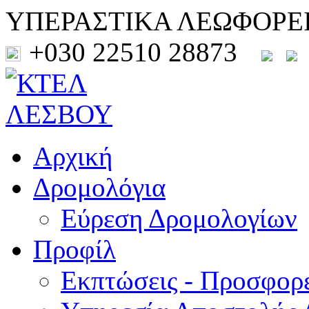
ΥΠΕΡΑΣΤΙΚΑ ΛΕΩΦΟΡΕ
+030 22510 28873
Αρχική
Δρομολόγια
Εύρεση Δρομολογίων
Προφίλ
Εκπτώσεις - Προσφορ