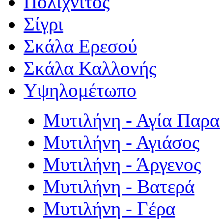
Πολιχνίτος
Σίγρι
Σκάλα Ερεσού
Σκάλα Καλλονής
Υψηλομέτωπο
Μυτιλήνη - Αγία Παρ
Μυτιλήνη - Αγιάσος
Μυτιλήνη - Άργενος
Μυτιλήνη - Βατερά
Μυτιλήνη - Γέρα