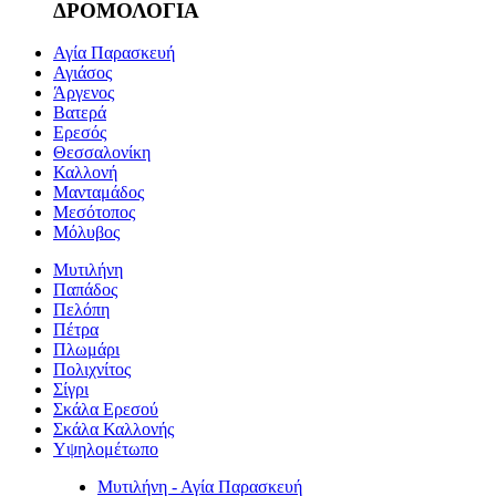
ΔΡΟΜΟΛΟΓΙΑ
Αγία Παρασκευή
Αγιάσος
Άργενος
Βατερά
Ερεσός
Θεσσαλονίκη
Καλλονή
Μανταμάδος
Μεσότοπος
Μόλυβος
Μυτιλήνη
Παπάδος
Πελόπη
Πέτρα
Πλωμάρι
Πολιχνίτος
Σίγρι
Σκάλα Ερεσού
Σκάλα Καλλονής
Υψηλομέτωπο
Μυτιλήνη - Αγία Παρασκευή