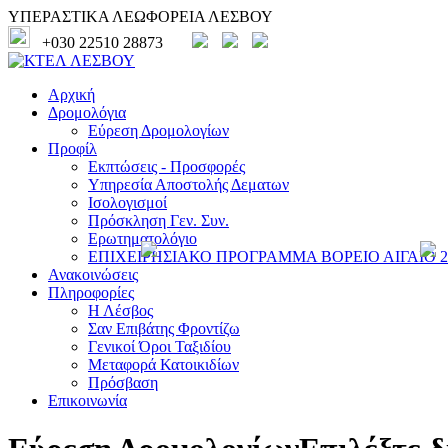
ΥΠΕΡΑΣΤΙΚΑ ΛΕΩΦΟΡΕΙΑ ΛΕΣΒΟΥ
+030 22510 28873
Αρχική
Δρομολόγια
Εύρεση Δρομολογίων
Προφίλ
Εκπτώσεις - Προσφορές
Υπηρεσία Αποστολής Δεματων
Ισολογισμοί
Πρόσκληση Γεν. Συν.
Ερωτηματολόγιο
ΕΠΙΧΕΙΡΗΣΙΑΚΟ ΠΡΟΓΡΑΜΜΑ ΒΟΡΕΙΟ ΑΙΓΑΙΟ 20
Ανακοινώσεις
Πληροφορίες
Η Λέσβος
Σαν Επιβάτης Φροντίζω
Γενικοί Όροι Ταξιδίου
Μεταφορά Κατοικιδίων
Πρόσβαση
Επικοινωνία