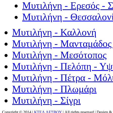
Μυτιλήνη - Ερεσός - 
Μυτιλήνη - Θεσσαλον
Μυτιλήνη - Καλλονή
Μυτιλήνη - Μανταμάδος 
Μυτιλήνη - Μεσότοπος
Μυτιλήνη - Πελόπη - Υ
Μυτιλήνη - Πέτρα - Μόλ
Μυτιλήνη - Πλωμάρι
Μυτιλήνη - Σίγρι
Copyright © 2014 |
ΚΤΕΛ ΛΕΣΒΟΥ
| All rights reserved | Design
& 