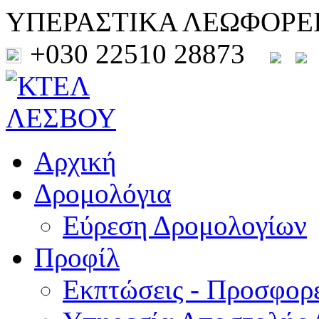
ΥΠΕΡΑΣΤΙΚΑ ΛΕΩΦΟΡΕ
+030 22510 28873
Αρχική
Δρομολόγια
Εύρεση Δρομολογίων
Προφίλ
Εκπτώσεις - Προσφορ