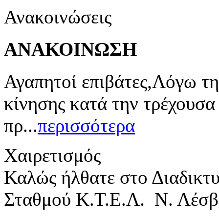
Ανακοινώσεις
ΑΝΑΚΟΙΝΩΣΗ
Αγαπητοί επιβάτες,Λόγω τη
κίνησης κατά την τρέχουσα
πρ...
περισσότερα
Χαιρετισμός
Καλώς ήλθατε στο Διαδικτ
Σταθμού Κ.Τ.Ε.Λ. Ν. Λέσβ