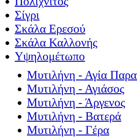
Πολιχνίτος
Σίγρι
Σκάλα Ερεσού
Σκάλα Καλλονής
Υψηλομέτωπο
Μυτιλήνη - Αγία Παρ
Μυτιλήνη - Αγιάσος
Μυτιλήνη - Άργενος
Μυτιλήνη - Βατερά
Μυτιλήνη - Γέρα