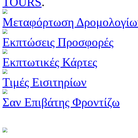
TOURS
.
Μεταφόρτωση Δρομολογίω
Εκπτώσεις Προσφορές
Εκπτωτικές Κάρτες
Τιμές Εισιτηρίων
Σαν Επιβάτης Φροντίζω