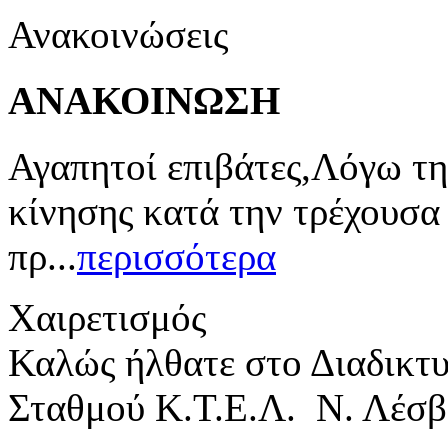
Ανακοινώσεις
ΑΝΑΚΟΙΝΩΣΗ
Αγαπητοί επιβάτες,Λόγω τη
κίνησης κατά την τρέχουσα
πρ...
περισσότερα
Χαιρετισμός
Καλώς ήλθατε στο Διαδικτ
Σταθμού Κ.Τ.Ε.Λ. Ν. Λέσβ