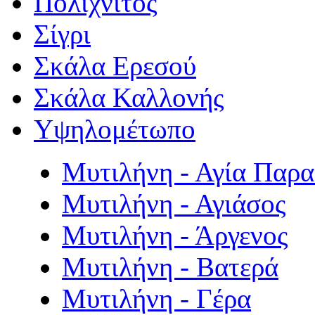
Πολιχνίτος
Σίγρι
Σκάλα Ερεσού
Σκάλα Καλλονής
Υψηλομέτωπο
Μυτιλήνη - Αγία Παρ
Μυτιλήνη - Αγιάσος
Μυτιλήνη - Άργενος
Μυτιλήνη - Βατερά
Μυτιλήνη - Γέρα