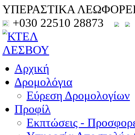
ΥΠΕΡΑΣΤΙΚΑ ΛΕΩΦΟΡΕ
+030 22510 28873
Αρχική
Δρομολόγια
Εύρεση Δρομολογίων
Προφίλ
Εκπτώσεις - Προσφορ