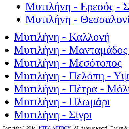
Μυτιλήνη - Ερεσός - 
Μυτιλήνη - Θεσσαλον
Μυτιλήνη - Καλλονή
Μυτιλήνη - Μανταμάδος 
Μυτιλήνη - Μεσότοπος
Μυτιλήνη - Πελόπη - Υ
Μυτιλήνη - Πέτρα - Μόλ
Μυτιλήνη - Πλωμάρι
Μυτιλήνη - Σίγρι
Copyright © 2014 |
ΚΤΕΛ ΛΕΣΒΟΥ
| All rights reserved | Design
& 