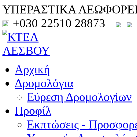
ΥΠΕΡΑΣΤΙΚΑ ΛΕΩΦΟΡΕ
+030 22510 28873
Αρχική
Δρομολόγια
Εύρεση Δρομολογίων
Προφίλ
Εκπτώσεις - Προσφορ