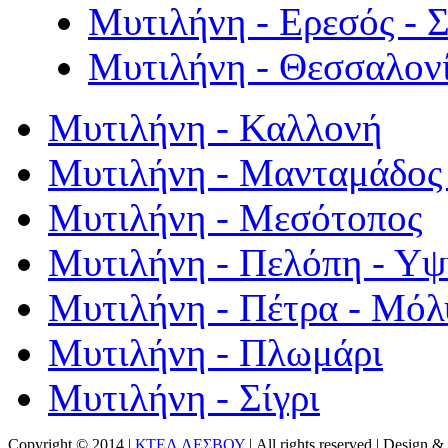
Μυτιλήνη - Ερεσός - 
Μυτιλήνη - Θεσσαλον
Μυτιλήνη - Καλλονή
Μυτιλήνη - Μανταμάδος 
Μυτιλήνη - Μεσότοπος
Μυτιλήνη - Πελόπη - Υ
Μυτιλήνη - Πέτρα - Μόλ
Μυτιλήνη - Πλωμάρι
Μυτιλήνη - Σίγρι
Copyright © 2014 |
ΚΤΕΛ ΛΕΣΒΟΥ
| All rights reserved | Design
& 