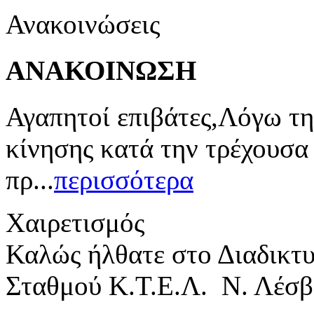
Ανακοινώσεις
ΑΝΑΚΟΙΝΩΣΗ
Αγαπητοί επιβάτες,Λόγω τη
κίνησης κατά την τρέχουσα
πρ...
περισσότερα
Χαιρετισμός
Καλώς ήλθατε στο Διαδικτ
Σταθμού Κ.Τ.Ε.Λ. Ν. Λέσβ