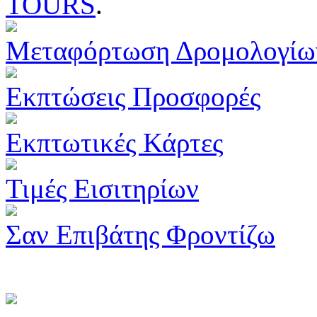
TOURS
.
Μεταφόρτωση Δρομολογίω
Εκπτώσεις Προσφορές
Εκπτωτικές Κάρτες
Τιμές Εισιτηρίων
Σαν Επιβάτης Φροντίζω