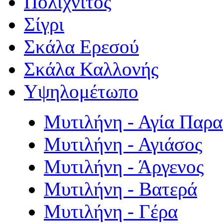
Πολιχνίτος
Σίγρι
Σκάλα Ερεσού
Σκάλα Καλλονής
Υψηλομέτωπο
Μυτιλήνη - Αγία Παρ
Μυτιλήνη - Αγιάσος
Μυτιλήνη - Άργενος
Μυτιλήνη - Βατερά
Μυτιλήνη - Γέρα