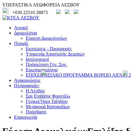
ΥΠΕΡΑΣΤΙΚΑ ΛΕΩΦΟΡΕΙΑ ΛΕΣΒΟΥ
+030 22510 28873
Αρχική
Δρομολόγια
Εύρεση Δρομολογίων
Προφίλ
Εκπτώσεις - Προσφορές
Υπηρεσία Αποστολής Δεματων
Ισολογισμοί
Πρόσκληση Γεν. Συν.
Ερωτηματολόγιο
ΕΠΙΧΕΙΡΗΣΙΑΚΟ ΠΡΟΓΡΑΜΜΑ ΒΟΡΕΙΟ ΑΙΓΑΙΟ 20
Ανακοινώσεις
Πληροφορίες
Η Λέσβος
Σαν Επιβάτης Φροντίζω
Γενικοί Όροι Ταξιδίου
Μεταφορά Κατοικιδίων
Πρόσβαση
Επικοινωνία