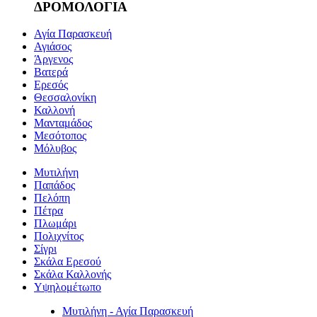
ΔΡΟΜΟΛΟΓΙΑ
Αγία Παρασκευή
Αγιάσος
Άργενος
Βατερά
Ερεσός
Θεσσαλονίκη
Καλλονή
Μανταμάδος
Μεσότοπος
Μόλυβος
Μυτιλήνη
Παπάδος
Πελόπη
Πέτρα
Πλωμάρι
Πολιχνίτος
Σίγρι
Σκάλα Ερεσού
Σκάλα Καλλονής
Υψηλομέτωπο
Μυτιλήνη - Αγία Παρασκευή