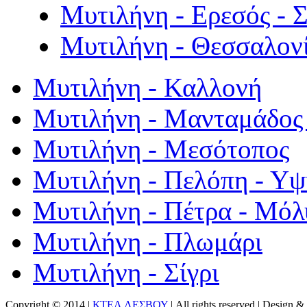
Μυτιλήνη - Ερεσός - 
Μυτιλήνη - Θεσσαλον
Μυτιλήνη - Καλλονή
Μυτιλήνη - Μανταμάδος 
Μυτιλήνη - Μεσότοπος
Μυτιλήνη - Πελόπη - Υ
Μυτιλήνη - Πέτρα - Μόλ
Μυτιλήνη - Πλωμάρι
Μυτιλήνη - Σίγρι
Copyright © 2014 |
ΚΤΕΛ ΛΕΣΒΟΥ
| All rights reserved | Design
& 