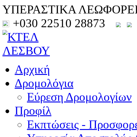
ΥΠΕΡΑΣΤΙΚΑ ΛΕΩΦΟΡΕ
+030 22510 28873
Αρχική
Δρομολόγια
Εύρεση Δρομολογίων
Προφίλ
Εκπτώσεις - Προσφορ