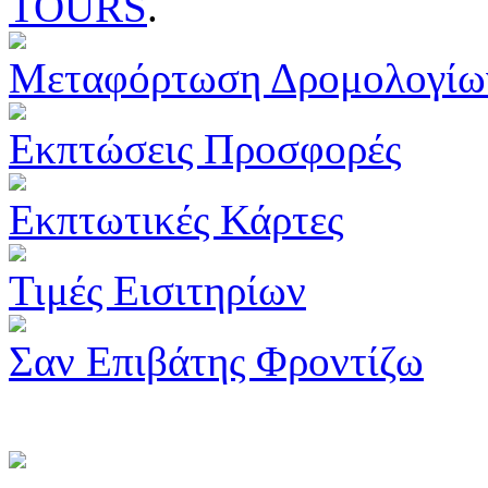
TOURS
.
Μεταφόρτωση Δρομολογίω
Εκπτώσεις Προσφορές
Εκπτωτικές Κάρτες
Τιμές Εισιτηρίων
Σαν Επιβάτης Φροντίζω