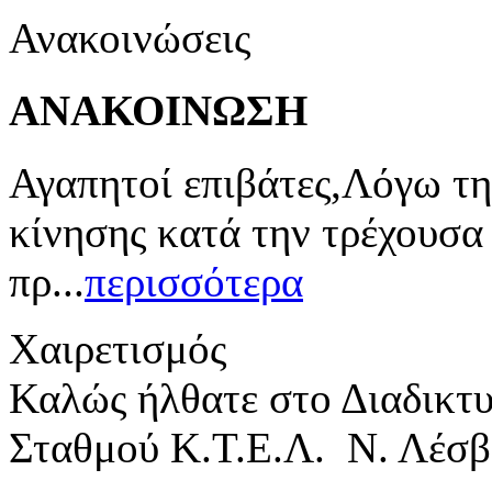
Ανακοινώσεις
ΑΝΑΚΟΙΝΩΣΗ
Αγαπητοί επιβάτες,Λόγω τη
κίνησης κατά την τρέχουσα
πρ...
περισσότερα
Χαιρετισμός
Καλώς ήλθατε στο Διαδικτ
Σταθμού Κ.Τ.Ε.Λ. Ν. Λέσβ