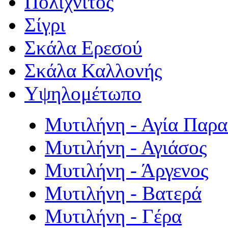
Πολιχνίτος
Σίγρι
Σκάλα Ερεσού
Σκάλα Καλλονής
Υψηλομέτωπο
Μυτιλήνη - Αγία Παρ
Μυτιλήνη - Αγιάσος
Μυτιλήνη - Άργενος
Μυτιλήνη - Βατερά
Μυτιλήνη - Γέρα