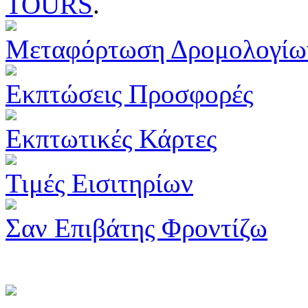
TOURS
.
Μεταφόρτωση Δρομολογίω
Εκπτώσεις Προσφορές
Εκπτωτικές Κάρτες
Τιμές Εισιτηρίων
Σαν Επιβάτης Φροντίζω