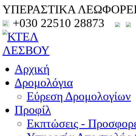
ΥΠΕΡΑΣΤΙΚΑ ΛΕΩΦΟΡΕ
+030 22510 28873
Αρχική
Δρομολόγια
Εύρεση Δρομολογίων
Προφίλ
Εκπτώσεις - Προσφορ