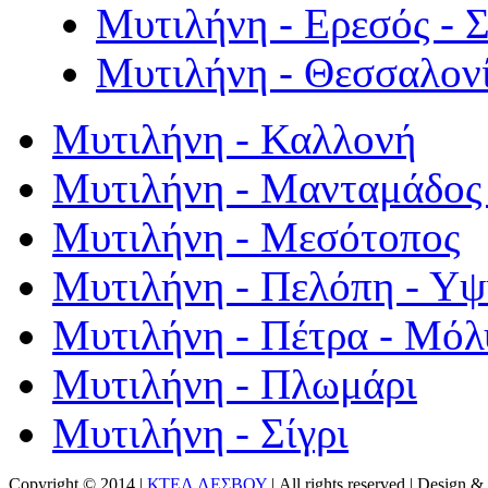
Μυτιλήνη - Ερεσός - 
Μυτιλήνη - Θεσσαλον
Μυτιλήνη - Καλλονή
Μυτιλήνη - Μανταμάδος 
Μυτιλήνη - Μεσότοπος
Μυτιλήνη - Πελόπη - Υ
Μυτιλήνη - Πέτρα - Μόλ
Μυτιλήνη - Πλωμάρι
Μυτιλήνη - Σίγρι
Copyright © 2014 |
ΚΤΕΛ ΛΕΣΒΟΥ
| All rights reserved | Design
& 