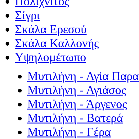
Πολιχνίτος
Σίγρι
Σκάλα Ερεσού
Σκάλα Καλλονής
Υψηλομέτωπο
Μυτιλήνη - Αγία Παρ
Μυτιλήνη - Αγιάσος
Μυτιλήνη - Άργενος
Μυτιλήνη - Βατερά
Μυτιλήνη - Γέρα