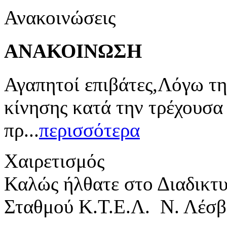
Ανακοινώσεις
ΑΝΑΚΟΙΝΩΣΗ
Αγαπητοί επιβάτες,Λόγω τη
κίνησης κατά την τρέχουσα
πρ...
περισσότερα
Χαιρετισμός
Καλώς ήλθατε στο Διαδικτ
Σταθμού Κ.Τ.Ε.Λ. Ν. Λέσβ