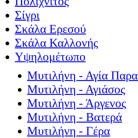
Πολιχνίτος
Σίγρι
Σκάλα Ερεσού
Σκάλα Καλλονής
Υψηλομέτωπο
Μυτιλήνη - Αγία Παρ
Μυτιλήνη - Αγιάσος
Μυτιλήνη - Άργενος
Μυτιλήνη - Βατερά
Μυτιλήνη - Γέρα