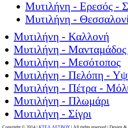
Μυτιλήνη - Ερεσός - 
Μυτιλήνη - Θεσσαλον
Μυτιλήνη - Καλλονή
Μυτιλήνη - Μανταμάδος 
Μυτιλήνη - Μεσότοπος
Μυτιλήνη - Πελόπη - Υ
Μυτιλήνη - Πέτρα - Μόλ
Μυτιλήνη - Πλωμάρι
Μυτιλήνη - Σίγρι
Copyright © 2014 |
ΚΤΕΛ ΛΕΣΒΟΥ
| All rights reserved | Design
& 