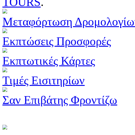
TOURS
.
Μεταφόρτωση Δρομολογίω
Εκπτώσεις Προσφορές
Εκπτωτικές Κάρτες
Τιμές Εισιτηρίων
Σαν Επιβάτης Φροντίζω