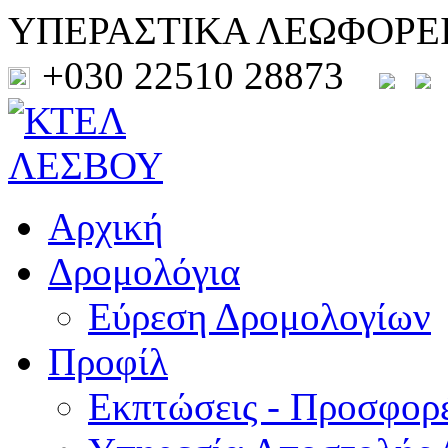
ΥΠΕΡΑΣΤΙΚΑ ΛΕΩΦΟΡΕ
+030 22510 28873
Αρχική
Δρομολόγια
Εύρεση Δρομολογίων
Προφίλ
Εκπτώσεις - Προσφορ