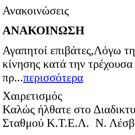
Ανακοινώσεις
ΑΝΑΚΟΙΝΩΣΗ
Αγαπητοί επιβάτες,Λόγω τη
κίνησης κατά την τρέχουσα
πρ...
περισσότερα
Χαιρετισμός
Καλώς ήλθατε στο Διαδικτ
Σταθμού Κ.Τ.Ε.Λ. Ν. Λέσβ