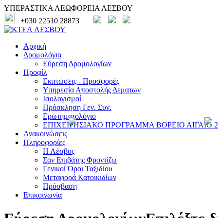
ΥΠΕΡΑΣΤΙΚΑ ΛΕΩΦΟΡΕΙΑ ΛΕΣΒΟΥ
+030 22510 28873
Αρχική
Δρομολόγια
Εύρεση Δρομολογίων
Προφίλ
Εκπτώσεις - Προσφορές
Υπηρεσία Αποστολής Δεματων
Ισολογισμοί
Πρόσκληση Γεν. Συν.
Ερωτηματολόγιο
ΕΠΙΧΕΙΡΗΣΙΑΚΟ ΠΡΟΓΡΑΜΜΑ ΒΟΡΕΙΟ ΑΙΓΑΙΟ 20
Ανακοινώσεις
Πληροφορίες
Η Λέσβος
Σαν Επιβάτης Φροντίζω
Γενικοί Όροι Ταξιδίου
Μεταφορά Κατοικιδίων
Πρόσβαση
Επικοινωνία