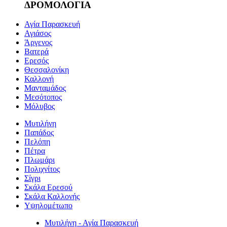
ΔΡΟΜΟΛΟΓΙΑ
Αγία Παρασκευή
Αγιάσος
Άργενος
Βατερά
Ερεσός
Θεσσαλονίκη
Καλλονή
Μανταμάδος
Μεσότοπος
Μόλυβος
Μυτιλήνη
Παπάδος
Πελόπη
Πέτρα
Πλωμάρι
Πολιχνίτος
Σίγρι
Σκάλα Ερεσού
Σκάλα Καλλονής
Υψηλομέτωπο
Μυτιλήνη - Αγία Παρασκευή