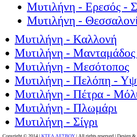
Μυτιλήνη - Ερεσός - 
Μυτιλήνη - Θεσσαλον
Μυτιλήνη - Καλλονή
Μυτιλήνη - Μανταμάδος 
Μυτιλήνη - Μεσότοπος
Μυτιλήνη - Πελόπη - Υ
Μυτιλήνη - Πέτρα - Μόλ
Μυτιλήνη - Πλωμάρι
Μυτιλήνη - Σίγρι
Copyright © 2014 |
ΚΤΕΛ ΛΕΣΒΟΥ
| All rights reserved | Design
& 