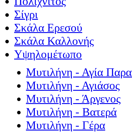
Πολιχνίτος
Σίγρι
Σκάλα Ερεσού
Σκάλα Καλλονής
Υψηλομέτωπο
Μυτιλήνη - Αγία Παρ
Μυτιλήνη - Αγιάσος
Μυτιλήνη - Άργενος
Μυτιλήνη - Βατερά
Μυτιλήνη - Γέρα