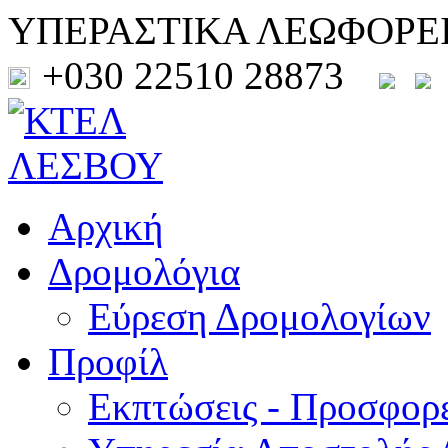
ΥΠΕΡΑΣΤΙΚΑ ΛΕΩΦΟΡΕ
+030 22510 28873
Αρχική
Δρομολόγια
Εύρεση Δρομολογίων
Προφίλ
Εκπτώσεις - Προσφορ