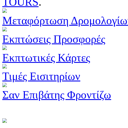
TOURS
.
Μεταφόρτωση Δρομολογίω
Εκπτώσεις Προσφορές
Εκπτωτικές Κάρτες
Τιμές Εισιτηρίων
Σαν Επιβάτης Φροντίζω