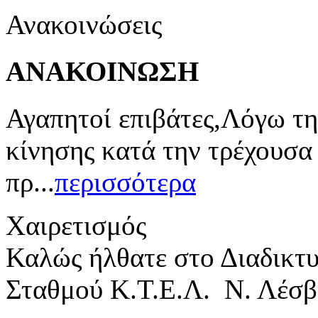
Ανακοινώσεις
ΑΝΑΚΟΙΝΩΣΗ
Αγαπητοί επιβάτες,Λόγω τη
κίνησης κατά την τρέχουσα
πρ...
περισσότερα
Χαιρετισμός
Καλώς ήλθατε στο Διαδικτ
Σταθμού Κ.Τ.Ε.Λ. Ν. Λέσβ