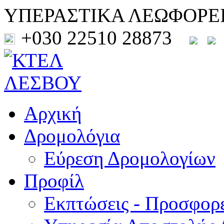
ΥΠΕΡΑΣΤΙΚΑ ΛΕΩΦΟΡΕ
+030 22510 28873
Αρχική
Δρομολόγια
Εύρεση Δρομολογίων
Προφίλ
Εκπτώσεις - Προσφορ