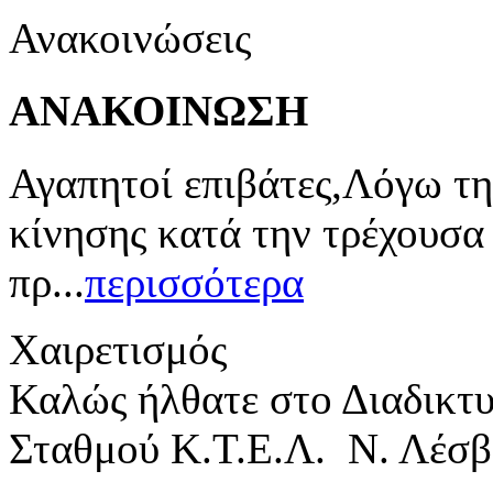
Ανακοινώσεις
ΑΝΑΚΟΙΝΩΣΗ
Αγαπητοί επιβάτες,Λόγω τη
κίνησης κατά την τρέχουσα
πρ...
περισσότερα
Χαιρετισμός
Καλώς ήλθατε στο Διαδικτ
Σταθμού Κ.Τ.Ε.Λ. Ν. Λέσβ