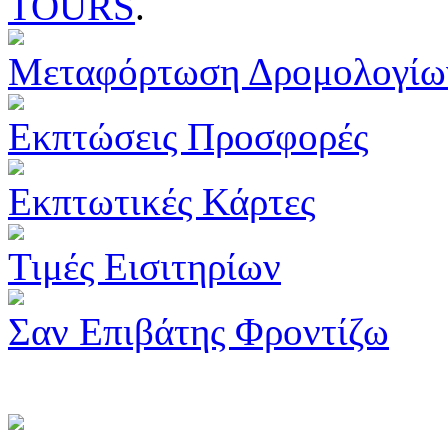
TOURS
.
Μεταφόρτωση Δρομολογίω
Εκπτώσεις Προσφορές
Εκπτωτικές Κάρτες
Τιμές Εισιτηρίων
Σαν Επιβάτης Φροντίζω