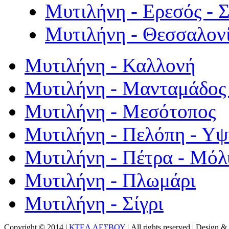
Μυτιλήνη - Ερεσός - 
Μυτιλήνη - Θεσσαλον
Μυτιλήνη - Καλλονή
Μυτιλήνη - Μανταμάδος 
Μυτιλήνη - Μεσότοπος
Μυτιλήνη - Πελόπη - Υ
Μυτιλήνη - Πέτρα - Μόλ
Μυτιλήνη - Πλωμάρι
Μυτιλήνη - Σίγρι
Copyright © 2014 |
ΚΤΕΛ ΛΕΣΒΟΥ
| All rights reserved | Design
& 