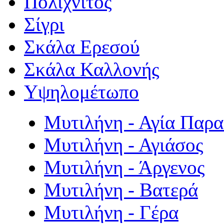
Πολιχνίτος
Σίγρι
Σκάλα Ερεσού
Σκάλα Καλλονής
Υψηλομέτωπο
Μυτιλήνη - Αγία Παρ
Μυτιλήνη - Αγιάσος
Μυτιλήνη - Άργενος
Μυτιλήνη - Βατερά
Μυτιλήνη - Γέρα