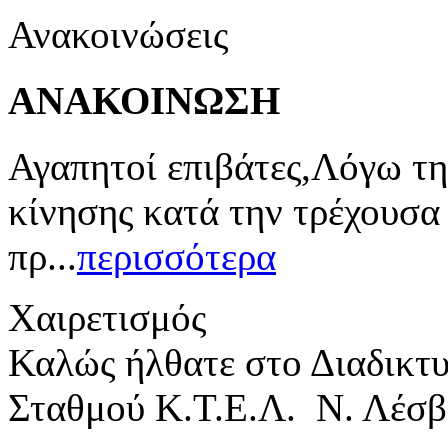
Ανακοινώσεις
ΑΝΑΚΟΙΝΩΣΗ
Αγαπητοί επιβάτες,Λόγω τη
κίνησης κατά την τρέχουσα
πρ...
περισσότερα
Χαιρετισμός
Καλώς ήλθατε στο Διαδικτ
Σταθμού Κ.Τ.Ε.Λ. Ν. Λέσβ