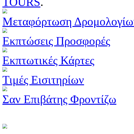
TOURS
.
Μεταφόρτωση Δρομολογίω
Εκπτώσεις Προσφορές
Εκπτωτικές Κάρτες
Τιμές Εισιτηρίων
Σαν Επιβάτης Φροντίζω