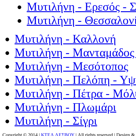
Μυτιλήνη - Ερεσός - 
Μυτιλήνη - Θεσσαλον
Μυτιλήνη - Καλλονή
Μυτιλήνη - Μανταμάδος 
Μυτιλήνη - Μεσότοπος
Μυτιλήνη - Πελόπη - Υ
Μυτιλήνη - Πέτρα - Μόλ
Μυτιλήνη - Πλωμάρι
Μυτιλήνη - Σίγρι
Copyright © 2014 |
ΚΤΕΛ ΛΕΣΒΟΥ
| All rights reserved | Design
& 