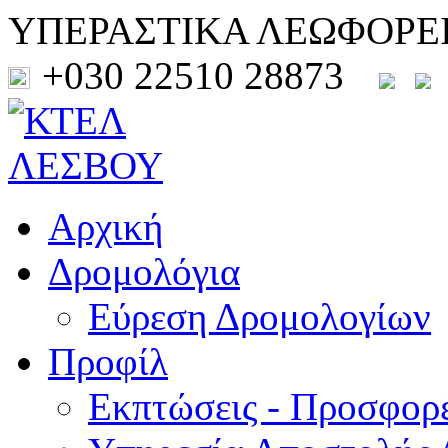
ΥΠΕΡΑΣΤΙΚΑ ΛΕΩΦΟΡΕ
+030 22510 28873
Αρχική
Δρομολόγια
Εύρεση Δρομολογίων
Προφίλ
Εκπτώσεις - Προσφορ