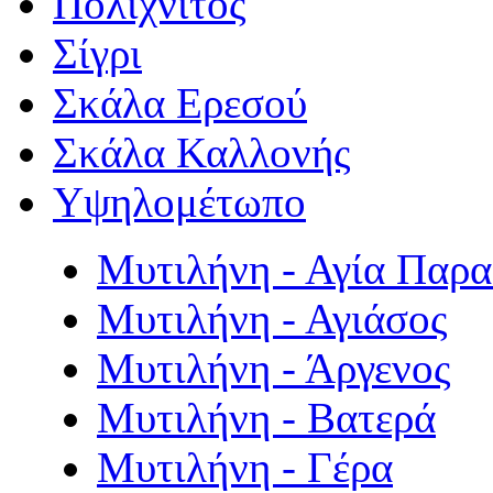
Πολιχνίτος
Σίγρι
Σκάλα Ερεσού
Σκάλα Καλλονής
Υψηλομέτωπο
Μυτιλήνη - Αγία Παρ
Μυτιλήνη - Αγιάσος
Μυτιλήνη - Άργενος
Μυτιλήνη - Βατερά
Μυτιλήνη - Γέρα