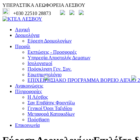
ΥΠΕΡΑΣΤΙΚΑ ΛΕΩΦΟΡΕΙΑ ΛΕΣΒΟΥ
+030 22510 28873
Αρχική
Δρομολόγια
Εύρεση Δρομολογίων
Προφίλ
Εκπτώσεις - Προσφορές
Υπηρεσία Αποστολής Δεματων
Ισολογισμοί
Πρόσκληση Γεν. Συν.
Ερωτηματολόγιο
ΕΠΙΧΕΙΡΗΣΙΑΚΟ ΠΡΟΓΡΑΜΜΑ ΒΟΡΕΙΟ ΑΙΓΑΙΟ 20
Ανακοινώσεις
Πληροφορίες
Η Λέσβος
Σαν Επιβάτης Φροντίζω
Γενικοί Όροι Ταξιδίου
Μεταφορά Κατοικιδίων
Πρόσβαση
Επικοινωνία