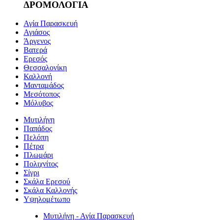
ΔΡΟΜΟΛΟΓΙΑ
Αγία Παρασκευή
Αγιάσος
Άργενος
Βατερά
Ερεσός
Θεσσαλονίκη
Καλλονή
Μανταμάδος
Μεσότοπος
Μόλυβος
Μυτιλήνη
Παπάδος
Πελόπη
Πέτρα
Πλωμάρι
Πολιχνίτος
Σίγρι
Σκάλα Ερεσού
Σκάλα Καλλονής
Υψηλομέτωπο
Μυτιλήνη - Αγία Παρασκευή