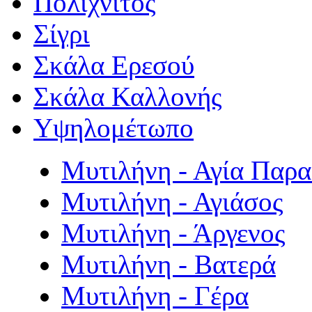
Πολιχνίτος
Σίγρι
Σκάλα Ερεσού
Σκάλα Καλλονής
Υψηλομέτωπο
Μυτιλήνη - Αγία Παρ
Μυτιλήνη - Αγιάσος
Μυτιλήνη - Άργενος
Μυτιλήνη - Βατερά
Μυτιλήνη - Γέρα