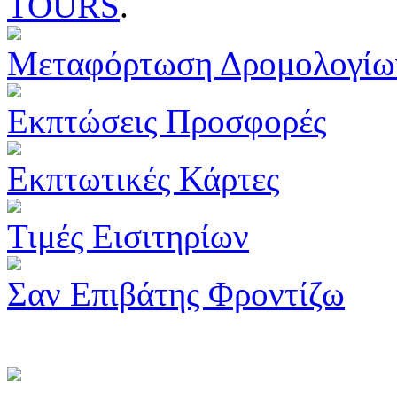
TOURS
.
Μεταφόρτωση Δρομολογίω
Εκπτώσεις Προσφορές
Εκπτωτικές Κάρτες
Τιμές Εισιτηρίων
Σαν Επιβάτης Φροντίζω