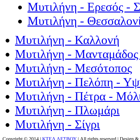
Μυτιλήνη - Ερεσός - 
Μυτιλήνη - Θεσσαλον
Μυτιλήνη - Καλλονή
Μυτιλήνη - Μανταμάδος 
Μυτιλήνη - Μεσότοπος
Μυτιλήνη - Πελόπη - Υ
Μυτιλήνη - Πέτρα - Μόλ
Μυτιλήνη - Πλωμάρι
Μυτιλήνη - Σίγρι
Copyright © 2014 |
ΚΤΕΛ ΛΕΣΒΟΥ
| All rights reserved | Design
& 