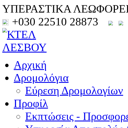
ΥΠΕΡΑΣΤΙΚΑ ΛΕΩΦΟΡΕ
+030 22510 28873
Αρχική
Δρομολόγια
Εύρεση Δρομολογίων
Προφίλ
Εκπτώσεις - Προσφορ