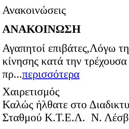
Ανακοινώσεις
ΑΝΑΚΟΙΝΩΣΗ
Αγαπητοί επιβάτες,Λόγω τη
κίνησης κατά την τρέχουσα
πρ...
περισσότερα
Χαιρετισμός
Καλώς ήλθατε στο Διαδικτ
Σταθμού Κ.Τ.Ε.Λ. Ν. Λέσβ