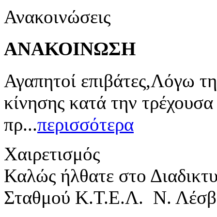
Ανακοινώσεις
ΑΝΑΚΟΙΝΩΣΗ
Αγαπητοί επιβάτες,Λόγω τη
κίνησης κατά την τρέχουσα
πρ...
περισσότερα
Χαιρετισμός
Καλώς ήλθατε στο Διαδικτ
Σταθμού Κ.Τ.Ε.Λ. Ν. Λέσβ