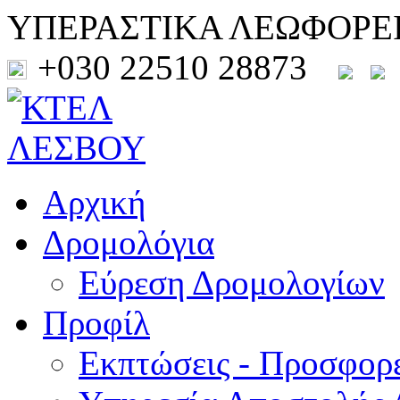
ΥΠΕΡΑΣΤΙΚΑ ΛΕΩΦΟΡΕ
+030 22510 28873
Αρχική
Δρομολόγια
Εύρεση Δρομολογίων
Προφίλ
Εκπτώσεις - Προσφορ