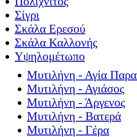
Πολιχνίτος
Σίγρι
Σκάλα Ερεσού
Σκάλα Καλλονής
Υψηλομέτωπο
Μυτιλήνη - Αγία Παρ
Μυτιλήνη - Αγιάσος
Μυτιλήνη - Άργενος
Μυτιλήνη - Βατερά
Μυτιλήνη - Γέρα