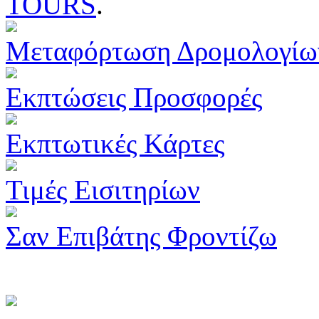
TOURS
.
Μεταφόρτωση Δρομολογίω
Εκπτώσεις Προσφορές
Εκπτωτικές Κάρτες
Τιμές Εισιτηρίων
Σαν Επιβάτης Φροντίζω