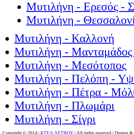
Μυτιλήνη - Ερεσός - 
Μυτιλήνη - Θεσσαλον
Μυτιλήνη - Καλλονή
Μυτιλήνη - Μανταμάδος 
Μυτιλήνη - Μεσότοπος
Μυτιλήνη - Πελόπη - Υ
Μυτιλήνη - Πέτρα - Μόλ
Μυτιλήνη - Πλωμάρι
Μυτιλήνη - Σίγρι
Copyright © 2014 |
ΚΤΕΛ ΛΕΣΒΟΥ
| All rights reserved | Design
& 