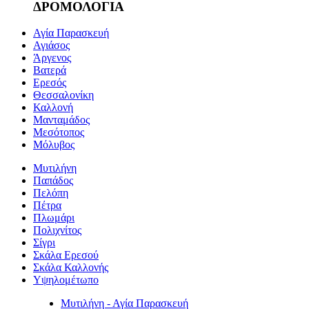
ΔΡΟΜΟΛΟΓΙΑ
Αγία Παρασκευή
Αγιάσος
Άργενος
Βατερά
Ερεσός
Θεσσαλονίκη
Καλλονή
Μανταμάδος
Μεσότοπος
Μόλυβος
Μυτιλήνη
Παπάδος
Πελόπη
Πέτρα
Πλωμάρι
Πολιχνίτος
Σίγρι
Σκάλα Ερεσού
Σκάλα Καλλονής
Υψηλομέτωπο
Μυτιλήνη - Αγία Παρασκευή