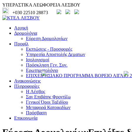
ΥΠΕΡΑΣΤΙΚΑ ΛΕΩΦΟΡΕΙΑ ΛΕΣΒΟΥ
+030 22510 28873
Αρχική
Δρομολόγια
Εύρεση Δρομολογίων
Προφίλ
Εκπτώσεις - Προσφορές
Υπηρεσία Αποστολής Δεματων
Ισολογισμοί
Πρόσκληση Γεν. Συν.
Ερωτηματολόγιο
ΕΠΙΧΕΙΡΗΣΙΑΚΟ ΠΡΟΓΡΑΜΜΑ ΒΟΡΕΙΟ ΑΙΓΑΙΟ 20
Ανακοινώσεις
Πληροφορίες
Η Λέσβος
Σαν Επιβάτης Φροντίζω
Γενικοί Όροι Ταξιδίου
Μεταφορά Κατοικιδίων
Πρόσβαση
Επικοινωνία