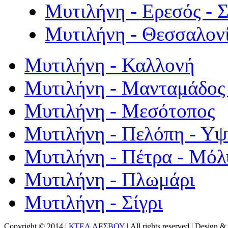
Μυτιλήνη - Ερεσός - 
Μυτιλήνη - Θεσσαλον
Μυτιλήνη - Καλλονή
Μυτιλήνη - Μανταμάδος 
Μυτιλήνη - Μεσότοπος
Μυτιλήνη - Πελόπη - Υ
Μυτιλήνη - Πέτρα - Μόλ
Μυτιλήνη - Πλωμάρι
Μυτιλήνη - Σίγρι
Copyright © 2014 |
ΚΤΕΛ ΛΕΣΒΟΥ
| All rights reserved | Design
& 