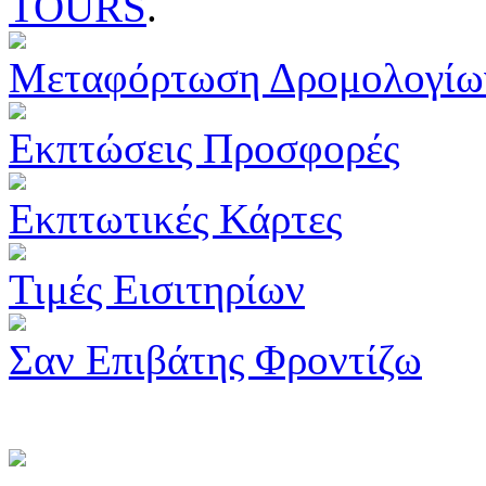
TOURS
.
Μεταφόρτωση Δρομολογίω
Εκπτώσεις Προσφορές
Εκπτωτικές Κάρτες
Τιμές Εισιτηρίων
Σαν Επιβάτης Φροντίζω