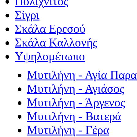
Πολιχνίτος
Σίγρι
Σκάλα Ερεσού
Σκάλα Καλλονής
Υψηλομέτωπο
Μυτιλήνη - Αγία Παρ
Μυτιλήνη - Αγιάσος
Μυτιλήνη - Άργενος
Μυτιλήνη - Βατερά
Μυτιλήνη - Γέρα