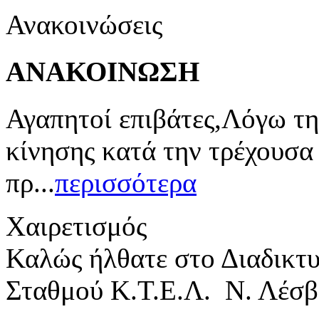
Ανακοινώσεις
ΑΝΑΚΟΙΝΩΣΗ
Αγαπητοί επιβάτες,Λόγω τη
κίνησης κατά την τρέχουσα
πρ...
περισσότερα
Χαιρετισμός
Καλώς ήλθατε στο Διαδικτ
Σταθμού Κ.Τ.Ε.Λ. Ν. Λέσβ