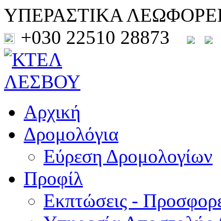
ΥΠΕΡΑΣΤΙΚΑ ΛΕΩΦΟΡΕ
+030 22510 28873
Αρχική
Δρομολόγια
Εύρεση Δρομολογίων
Προφίλ
Εκπτώσεις - Προσφορ