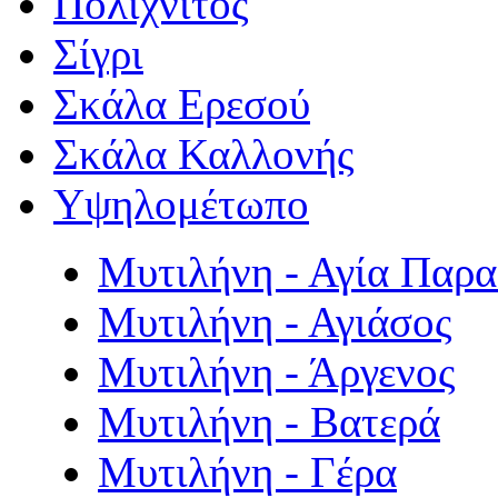
Πολιχνίτος
Σίγρι
Σκάλα Ερεσού
Σκάλα Καλλονής
Υψηλομέτωπο
Μυτιλήνη - Αγία Παρ
Μυτιλήνη - Αγιάσος
Μυτιλήνη - Άργενος
Μυτιλήνη - Βατερά
Μυτιλήνη - Γέρα