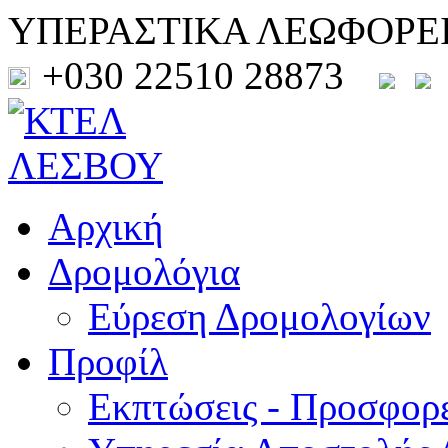
ΥΠΕΡΑΣΤΙΚΑ ΛΕΩΦΟΡΕ
+030 22510 28873
Αρχική
Δρομολόγια
Εύρεση Δρομολογίων
Προφίλ
Εκπτώσεις - Προσφορ