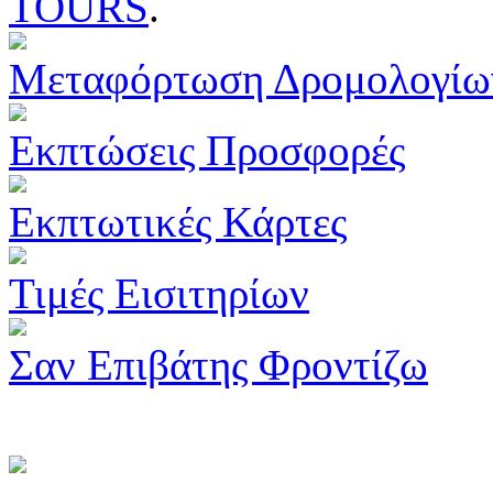
TOURS
.
Μεταφόρτωση Δρομολογίω
Εκπτώσεις Προσφορές
Εκπτωτικές Κάρτες
Τιμές Εισιτηρίων
Σαν Επιβάτης Φροντίζω