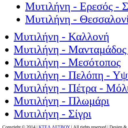
Μυτιλήνη - Ερεσός - 
Μυτιλήνη - Θεσσαλον
Μυτιλήνη - Καλλονή
Μυτιλήνη - Μανταμάδος 
Μυτιλήνη - Μεσότοπος
Μυτιλήνη - Πελόπη - Υ
Μυτιλήνη - Πέτρα - Μόλ
Μυτιλήνη - Πλωμάρι
Μυτιλήνη - Σίγρι
Copyright © 2014 |
ΚΤΕΛ ΛΕΣΒΟΥ
| All rights reserved | Design
& 