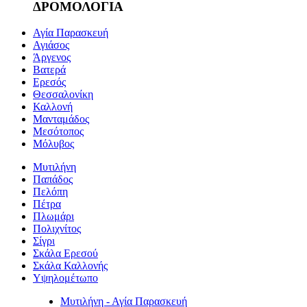
ΔΡΟΜΟΛΟΓΙΑ
Αγία Παρασκευή
Αγιάσος
Άργενος
Βατερά
Ερεσός
Θεσσαλονίκη
Καλλονή
Μανταμάδος
Μεσότοπος
Μόλυβος
Μυτιλήνη
Παπάδος
Πελόπη
Πέτρα
Πλωμάρι
Πολιχνίτος
Σίγρι
Σκάλα Ερεσού
Σκάλα Καλλονής
Υψηλομέτωπο
Μυτιλήνη - Αγία Παρασκευή