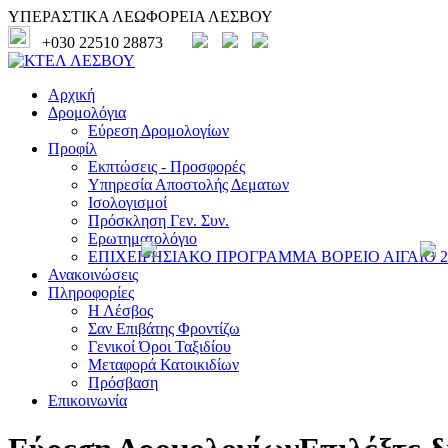
ΥΠΕΡΑΣΤΙΚΑ ΛΕΩΦΟΡΕΙΑ ΛΕΣΒΟΥ
+030 22510 28873
Αρχική
Δρομολόγια
Εύρεση Δρομολογίων
Προφίλ
Εκπτώσεις - Προσφορές
Υπηρεσία Αποστολής Δεματων
Ισολογισμοί
Πρόσκληση Γεν. Συν.
Ερωτηματολόγιο
ΕΠΙΧΕΙΡΗΣΙΑΚΟ ΠΡΟΓΡΑΜΜΑ ΒΟΡΕΙΟ ΑΙΓΑΙΟ 20
Ανακοινώσεις
Πληροφορίες
Η Λέσβος
Σαν Επιβάτης Φροντίζω
Γενικοί Όροι Ταξιδίου
Μεταφορά Κατοικιδίων
Πρόσβαση
Επικοινωνία