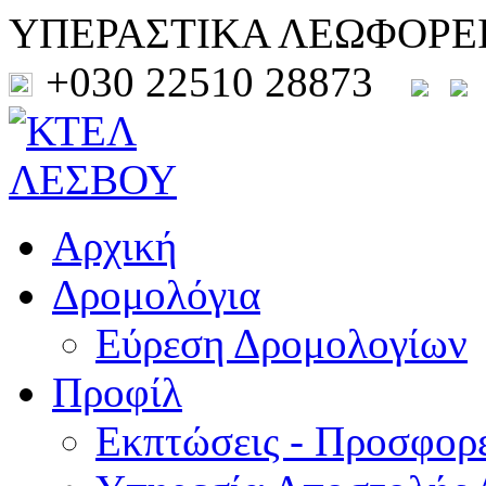
ΥΠΕΡΑΣΤΙΚΑ ΛΕΩΦΟΡΕ
+030 22510 28873
Αρχική
Δρομολόγια
Εύρεση Δρομολογίων
Προφίλ
Εκπτώσεις - Προσφορ