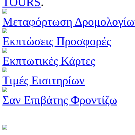
TOURS
.
Μεταφόρτωση Δρομολογίω
Εκπτώσεις Προσφορές
Εκπτωτικές Κάρτες
Τιμές Εισιτηρίων
Σαν Επιβάτης Φροντίζω