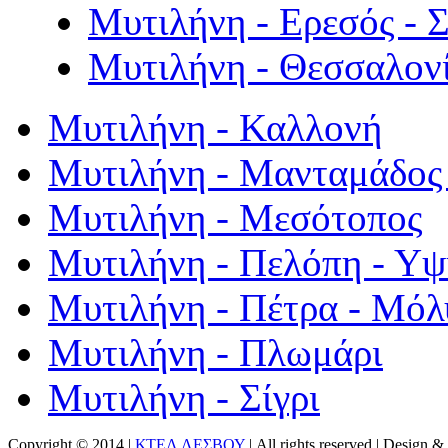
Μυτιλήνη - Ερεσός - 
Μυτιλήνη - Θεσσαλον
Μυτιλήνη - Καλλονή
Μυτιλήνη - Μανταμάδος 
Μυτιλήνη - Μεσότοπος
Μυτιλήνη - Πελόπη - Υ
Μυτιλήνη - Πέτρα - Μόλ
Μυτιλήνη - Πλωμάρι
Μυτιλήνη - Σίγρι
Copyright © 2014 |
ΚΤΕΛ ΛΕΣΒΟΥ
| All rights reserved | Design
& 