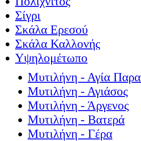
Πολιχνίτος
Σίγρι
Σκάλα Ερεσού
Σκάλα Καλλονής
Υψηλομέτωπο
Μυτιλήνη - Αγία Παρ
Μυτιλήνη - Αγιάσος
Μυτιλήνη - Άργενος
Μυτιλήνη - Βατερά
Μυτιλήνη - Γέρα