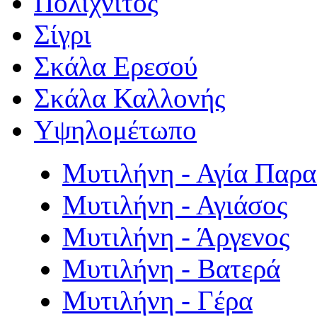
Πολιχνίτος
Σίγρι
Σκάλα Ερεσού
Σκάλα Καλλονής
Υψηλομέτωπο
Μυτιλήνη - Αγία Παρ
Μυτιλήνη - Αγιάσος
Μυτιλήνη - Άργενος
Μυτιλήνη - Βατερά
Μυτιλήνη - Γέρα