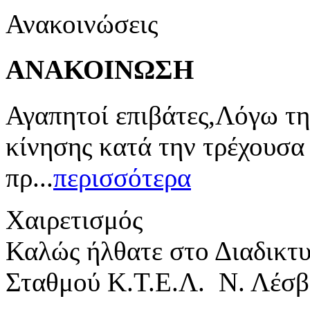
Ανακοινώσεις
ΑΝΑΚΟΙΝΩΣΗ
Αγαπητοί επιβάτες,Λόγω τη
κίνησης κατά την τρέχουσα
πρ...
περισσότερα
Χαιρετισμός
Καλώς ήλθατε στο Διαδικτ
Σταθμού Κ.Τ.Ε.Λ. Ν. Λέσβ