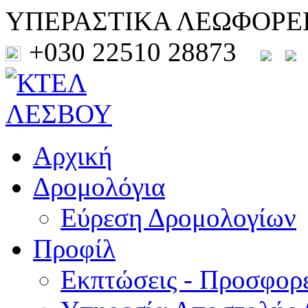
ΥΠΕΡΑΣΤΙΚΑ ΛΕΩΦΟΡΕ
+030 22510 28873
Αρχική
Δρομολόγια
Εύρεση Δρομολογίων
Προφίλ
Εκπτώσεις - Προσφορ