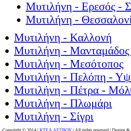
Μυτιλήνη - Ερεσός - 
Μυτιλήνη - Θεσσαλον
Μυτιλήνη - Καλλονή
Μυτιλήνη - Μανταμάδος 
Μυτιλήνη - Μεσότοπος
Μυτιλήνη - Πελόπη - Υ
Μυτιλήνη - Πέτρα - Μόλ
Μυτιλήνη - Πλωμάρι
Μυτιλήνη - Σίγρι
Copyright © 2014 |
ΚΤΕΛ ΛΕΣΒΟΥ
| All rights reserved | Design
& 