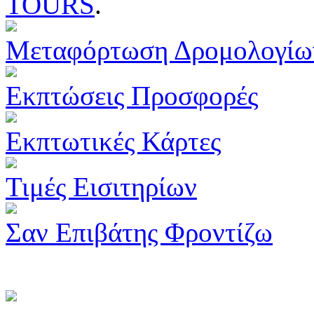
TOURS
.
Μεταφόρτωση Δρομολογίω
Εκπτώσεις Προσφορές
Εκπτωτικές Κάρτες
Τιμές Εισιτηρίων
Σαν Επιβάτης Φροντίζω