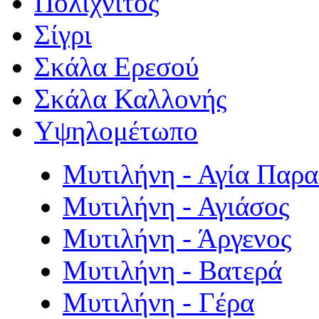
Πολιχνίτος
Σίγρι
Σκάλα Ερεσού
Σκάλα Καλλονής
Υψηλομέτωπο
Μυτιλήνη - Αγία Παρ
Μυτιλήνη - Αγιάσος
Μυτιλήνη - Άργενος
Μυτιλήνη - Βατερά
Μυτιλήνη - Γέρα