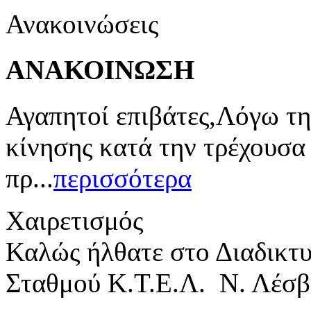
Ανακοινώσεις
ΑΝΑΚΟΙΝΩΣΗ
Αγαπητοί επιβάτες,Λόγω τη
κίνησης κατά την τρέχουσα
πρ...
περισσότερα
Χαιρετισμός
Καλώς ήλθατε στο Διαδικτ
Σταθμού Κ.Τ.Ε.Λ. Ν. Λέσβ