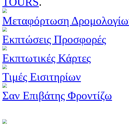
TOURS
.
Μεταφόρτωση Δρομολογίω
Εκπτώσεις Προσφορές
Εκπτωτικές Κάρτες
Τιμές Εισιτηρίων
Σαν Επιβάτης Φροντίζω