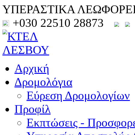
ΥΠΕΡΑΣΤΙΚΑ ΛΕΩΦΟΡΕ
+030 22510 28873
Αρχική
Δρομολόγια
Εύρεση Δρομολογίων
Προφίλ
Εκπτώσεις - Προσφορ