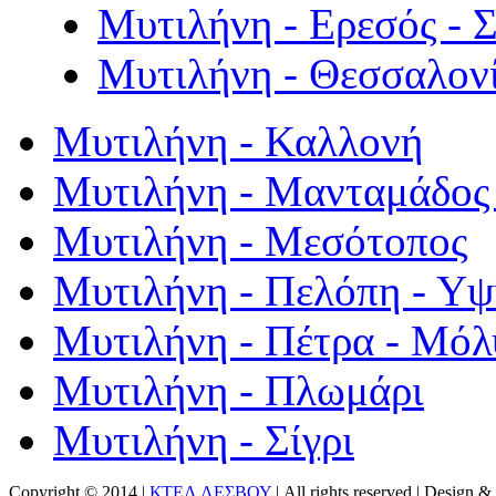
Μυτιλήνη - Ερεσός - 
Μυτιλήνη - Θεσσαλον
Μυτιλήνη - Καλλονή
Μυτιλήνη - Μανταμάδος 
Μυτιλήνη - Μεσότοπος
Μυτιλήνη - Πελόπη - Υ
Μυτιλήνη - Πέτρα - Μόλ
Μυτιλήνη - Πλωμάρι
Μυτιλήνη - Σίγρι
Copyright © 2014 |
ΚΤΕΛ ΛΕΣΒΟΥ
| All rights reserved | Design
& 