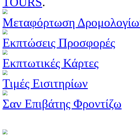
TOURS
.
Μεταφόρτωση Δρομολογίω
Εκπτώσεις Προσφορές
Εκπτωτικές Κάρτες
Τιμές Εισιτηρίων
Σαν Επιβάτης Φροντίζω