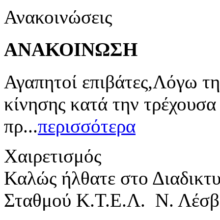
Ανακοινώσεις
ΑΝΑΚΟΙΝΩΣΗ
Αγαπητοί επιβάτες,Λόγω τη
κίνησης κατά την τρέχουσα
πρ...
περισσότερα
Χαιρετισμός
Καλώς ήλθατε στο Διαδικτ
Σταθμού Κ.Τ.Ε.Λ. Ν. Λέσβ