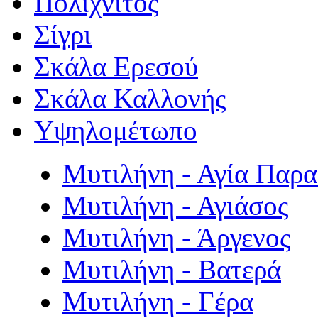
Πολιχνίτος
Σίγρι
Σκάλα Ερεσού
Σκάλα Καλλονής
Υψηλομέτωπο
Μυτιλήνη - Αγία Παρ
Μυτιλήνη - Αγιάσος
Μυτιλήνη - Άργενος
Μυτιλήνη - Βατερά
Μυτιλήνη - Γέρα