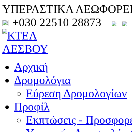
ΥΠΕΡΑΣΤΙΚΑ ΛΕΩΦΟΡΕ
+030 22510 28873
Αρχική
Δρομολόγια
Εύρεση Δρομολογίων
Προφίλ
Εκπτώσεις - Προσφορ