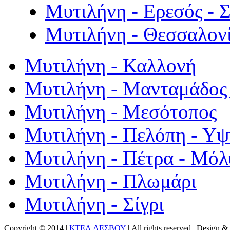
Μυτιλήνη - Ερεσός - 
Μυτιλήνη - Θεσσαλον
Μυτιλήνη - Καλλονή
Μυτιλήνη - Μανταμάδος 
Μυτιλήνη - Μεσότοπος
Μυτιλήνη - Πελόπη - Υ
Μυτιλήνη - Πέτρα - Μόλ
Μυτιλήνη - Πλωμάρι
Μυτιλήνη - Σίγρι
Copyright © 2014 |
ΚΤΕΛ ΛΕΣΒΟΥ
| All rights reserved | Design
& 