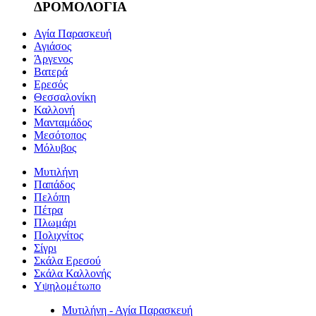
ΔΡΟΜΟΛΟΓΙΑ
Αγία Παρασκευή
Αγιάσος
Άργενος
Βατερά
Ερεσός
Θεσσαλονίκη
Καλλονή
Μανταμάδος
Μεσότοπος
Μόλυβος
Μυτιλήνη
Παπάδος
Πελόπη
Πέτρα
Πλωμάρι
Πολιχνίτος
Σίγρι
Σκάλα Ερεσού
Σκάλα Καλλονής
Υψηλομέτωπο
Μυτιλήνη - Αγία Παρασκευή