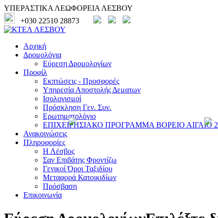
ΥΠΕΡΑΣΤΙΚΑ ΛΕΩΦΟΡΕΙΑ ΛΕΣΒΟΥ
+030 22510 28873
Αρχική
Δρομολόγια
Εύρεση Δρομολογίων
Προφίλ
Εκπτώσεις - Προσφορές
Υπηρεσία Αποστολής Δεματων
Ισολογισμοί
Πρόσκληση Γεν. Συν.
Ερωτηματολόγιο
ΕΠΙΧΕΙΡΗΣΙΑΚΟ ΠΡΟΓΡΑΜΜΑ ΒΟΡΕΙΟ ΑΙΓΑΙΟ 20
Ανακοινώσεις
Πληροφορίες
Η Λέσβος
Σαν Επιβάτης Φροντίζω
Γενικοί Όροι Ταξιδίου
Μεταφορά Κατοικιδίων
Πρόσβαση
Επικοινωνία