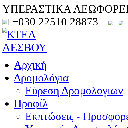
ΥΠΕΡΑΣΤΙΚΑ ΛΕΩΦΟΡΕ
+030 22510 28873
Αρχική
Δρομολόγια
Εύρεση Δρομολογίων
Προφίλ
Εκπτώσεις - Προσφορ