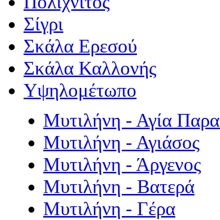
Πολιχνίτος
Σίγρι
Σκάλα Ερεσού
Σκάλα Καλλονής
Υψηλομέτωπο
Μυτιλήνη - Αγία Παρ
Μυτιλήνη - Αγιάσος
Μυτιλήνη - Άργενος
Μυτιλήνη - Βατερά
Μυτιλήνη - Γέρα