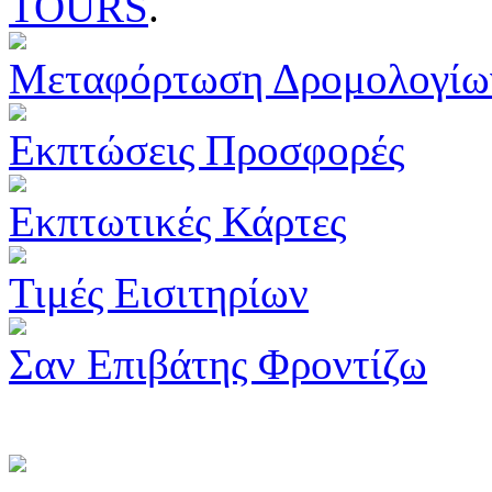
TOURS
.
Μεταφόρτωση Δρομολογίω
Εκπτώσεις Προσφορές
Εκπτωτικές Κάρτες
Τιμές Εισιτηρίων
Σαν Επιβάτης Φροντίζω