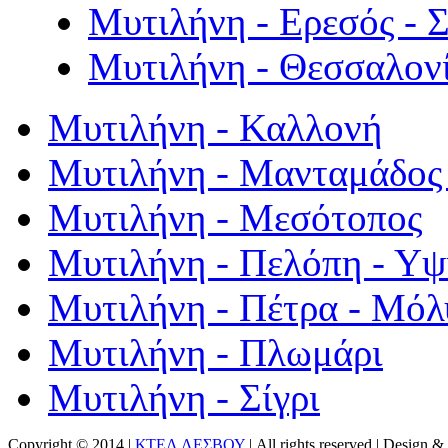
Μυτιλήνη - Ερεσός - 
Μυτιλήνη - Θεσσαλον
Μυτιλήνη - Καλλονή
Μυτιλήνη - Μανταμάδος 
Μυτιλήνη - Μεσότοπος
Μυτιλήνη - Πελόπη - Υ
Μυτιλήνη - Πέτρα - Μόλ
Μυτιλήνη - Πλωμάρι
Μυτιλήνη - Σίγρι
Copyright © 2014 |
ΚΤΕΛ ΛΕΣΒΟΥ
| All rights reserved | Design
& 