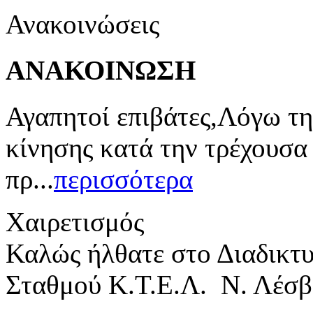
Ανακοινώσεις
ΑΝΑΚΟΙΝΩΣΗ
Αγαπητοί επιβάτες,Λόγω τη
κίνησης κατά την τρέχουσα
πρ...
περισσότερα
Χαιρετισμός
Καλώς ήλθατε στο Διαδικτ
Σταθμού Κ.Τ.Ε.Λ. Ν. Λέσβ