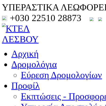
ΥΠΕΡΑΣΤΙΚΑ ΛΕΩΦΟΡΕ
+030 22510 28873
Αρχική
Δρομολόγια
Εύρεση Δρομολογίων
Προφίλ
Εκπτώσεις - Προσφορ