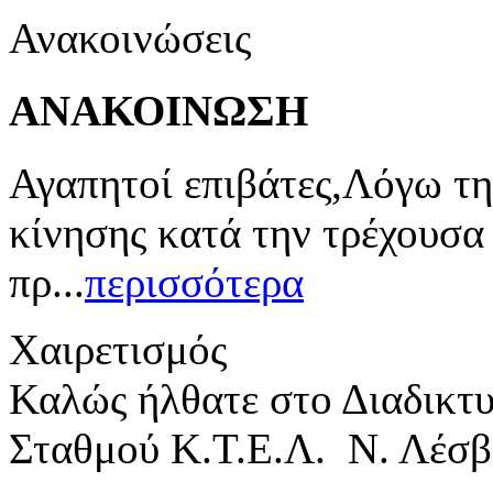
Ανακοινώσεις
ΑΝΑΚΟΙΝΩΣΗ
Αγαπητοί επιβάτες,Λόγω τη
κίνησης κατά την τρέχουσα
πρ...
περισσότερα
Χαιρετισμός
Καλώς ήλθατε στο Διαδικτ
Σταθμού Κ.Τ.Ε.Λ. Ν. Λέσβ