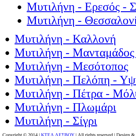
Μυτιλήνη - Ερεσός - 
Μυτιλήνη - Θεσσαλον
Μυτιλήνη - Καλλονή
Μυτιλήνη - Μανταμάδος 
Μυτιλήνη - Μεσότοπος
Μυτιλήνη - Πελόπη - Υ
Μυτιλήνη - Πέτρα - Μόλ
Μυτιλήνη - Πλωμάρι
Μυτιλήνη - Σίγρι
Copyright © 2014 |
ΚΤΕΛ ΛΕΣΒΟΥ
| All rights reserved | Design
& 