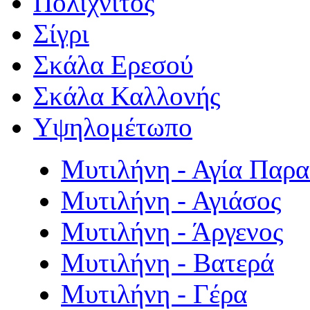
Πολιχνίτος
Σίγρι
Σκάλα Ερεσού
Σκάλα Καλλονής
Υψηλομέτωπο
Μυτιλήνη - Αγία Παρ
Μυτιλήνη - Αγιάσος
Μυτιλήνη - Άργενος
Μυτιλήνη - Βατερά
Μυτιλήνη - Γέρα