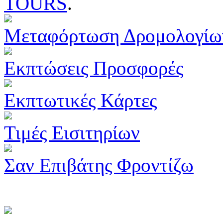
TOURS
.
Μεταφόρτωση Δρομολογίω
Εκπτώσεις Προσφορές
Εκπτωτικές Κάρτες
Τιμές Εισιτηρίων
Σαν Επιβάτης Φροντίζω