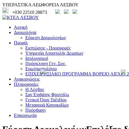
ΥΠΕΡΑΣΤΙΚΑ ΛΕΩΦΟΡΕΙΑ ΛΕΣΒΟΥ
+030 22510 28873
Αρχική
Δρομολόγια
Εύρεση Δρομολογίων
Προφίλ
Εκπτώσεις - Προσφορές
Υπηρεσία Αποστολής Δεματων
Ισολογισμοί
Πρόσκληση Γεν. Συν.
Ερωτηματολόγιο
ΕΠΙΧΕΙΡΗΣΙΑΚΟ ΠΡΟΓΡΑΜΜΑ ΒΟΡΕΙΟ ΑΙΓΑΙΟ 20
Ανακοινώσεις
Πληροφορίες
Η Λέσβος
Σαν Επιβάτης Φροντίζω
Γενικοί Όροι Ταξιδίου
Μεταφορά Κατοικιδίων
Πρόσβαση
Επικοινωνία