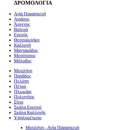
ΔΡΟΜΟΛΟΓΙΑ
Αγία Παρασκευή
Αγιάσος
Άργενος
Βατερά
Ερεσός
Θεσσαλονίκη
Καλλονή
Μανταμάδος
Μεσότοπος
Μόλυβος
Μυτιλήνη
Παπάδος
Πελόπη
Πέτρα
Πλωμάρι
Πολιχνίτος
Σίγρι
Σκάλα Ερεσού
Σκάλα Καλλονής
Υψηλομέτωπο
Μυτιλήνη - Αγία Παρασκευή