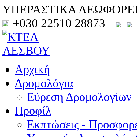
ΥΠΕΡΑΣΤΙΚΑ ΛΕΩΦΟΡΕ
+030 22510 28873
Αρχική
Δρομολόγια
Εύρεση Δρομολογίων
Προφίλ
Εκπτώσεις - Προσφορ