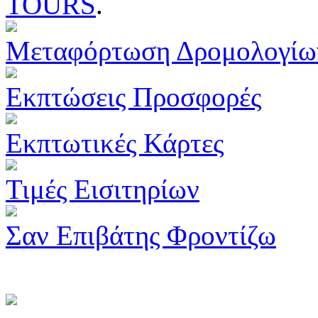
TOURS
.
Μεταφόρτωση Δρομολογίω
Εκπτώσεις Προσφορές
Εκπτωτικές Κάρτες
Τιμές Εισιτηρίων
Σαν Επιβάτης Φροντίζω