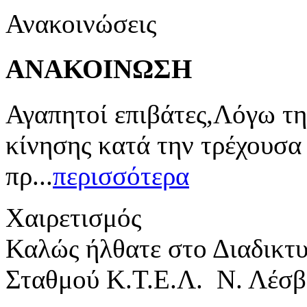
Ανακοινώσεις
ΑΝΑΚΟΙΝΩΣΗ
Αγαπητοί επιβάτες,Λόγω τη
κίνησης κατά την τρέχουσα
πρ...
περισσότερα
Χαιρετισμός
Καλώς ήλθατε στο Διαδικτ
Σταθμού Κ.Τ.Ε.Λ. Ν. Λέσβ