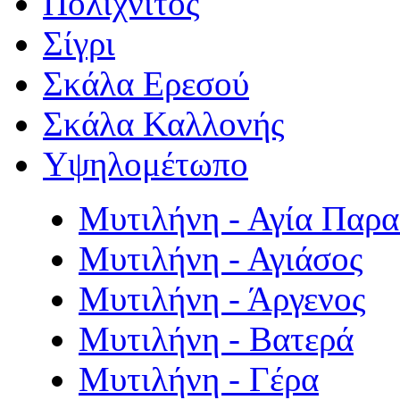
Πολιχνίτος
Σίγρι
Σκάλα Ερεσού
Σκάλα Καλλονής
Υψηλομέτωπο
Μυτιλήνη - Αγία Παρ
Μυτιλήνη - Αγιάσος
Μυτιλήνη - Άργενος
Μυτιλήνη - Βατερά
Μυτιλήνη - Γέρα