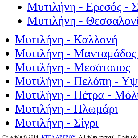
Μυτιλήνη - Ερεσός - 
Μυτιλήνη - Θεσσαλον
Μυτιλήνη - Καλλονή
Μυτιλήνη - Μανταμάδος 
Μυτιλήνη - Μεσότοπος
Μυτιλήνη - Πελόπη - Υ
Μυτιλήνη - Πέτρα - Μόλ
Μυτιλήνη - Πλωμάρι
Μυτιλήνη - Σίγρι
Copyright © 2014 |
ΚΤΕΛ ΛΕΣΒΟΥ
| All rights reserved | Design
& 