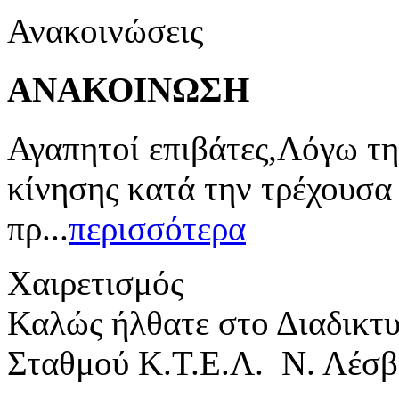
Ανακοινώσεις
ΑΝΑΚΟΙΝΩΣΗ
Αγαπητοί επιβάτες,Λόγω τη
κίνησης κατά την τρέχουσα
πρ...
περισσότερα
Χαιρετισμός
Καλώς ήλθατε στο Διαδικτ
Σταθμού Κ.Τ.Ε.Λ. Ν. Λέσβ