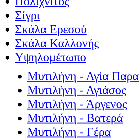
Πολιχνίτος
Σίγρι
Σκάλα Ερεσού
Σκάλα Καλλονής
Υψηλομέτωπο
Μυτιλήνη - Αγία Παρ
Μυτιλήνη - Αγιάσος
Μυτιλήνη - Άργενος
Μυτιλήνη - Βατερά
Μυτιλήνη - Γέρα