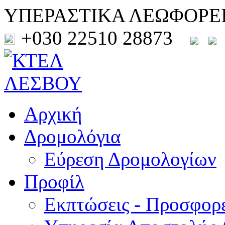
ΥΠΕΡΑΣΤΙΚΑ ΛΕΩΦΟΡΕ
+030 22510 28873
Αρχική
Δρομολόγια
Εύρεση Δρομολογίων
Προφίλ
Εκπτώσεις - Προσφορ