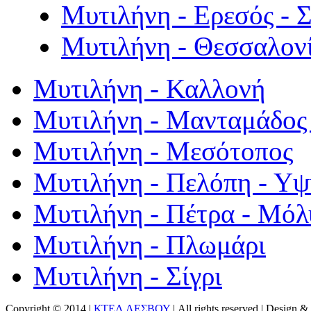
Μυτιλήνη - Ερεσός - 
Μυτιλήνη - Θεσσαλον
Μυτιλήνη - Καλλονή
Μυτιλήνη - Μανταμάδος 
Μυτιλήνη - Μεσότοπος
Μυτιλήνη - Πελόπη - Υ
Μυτιλήνη - Πέτρα - Μόλ
Μυτιλήνη - Πλωμάρι
Μυτιλήνη - Σίγρι
Copyright © 2014 |
ΚΤΕΛ ΛΕΣΒΟΥ
| All rights reserved | Design
& 