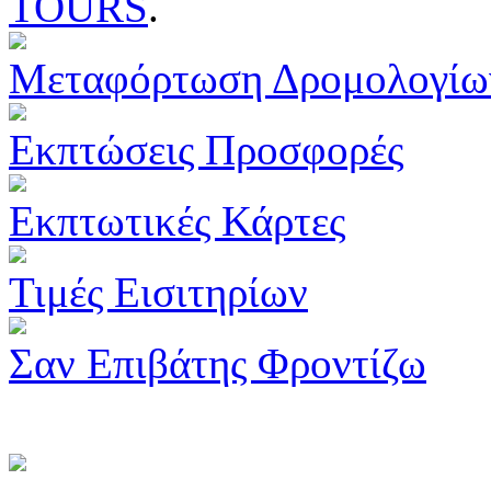
TOURS
.
Μεταφόρτωση Δρομολογίω
Εκπτώσεις Προσφορές
Εκπτωτικές Κάρτες
Τιμές Εισιτηρίων
Σαν Επιβάτης Φροντίζω