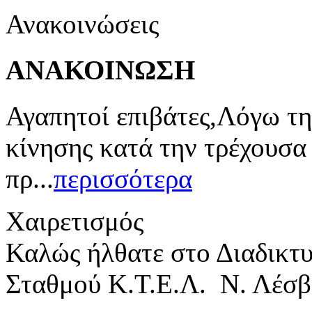
Ανακοινώσεις
ΑΝΑΚΟΙΝΩΣΗ
Αγαπητοί επιβάτες,Λόγω τη
κίνησης κατά την τρέχουσα
πρ...
περισσότερα
Χαιρετισμός
Καλώς ήλθατε στο Διαδικτ
Σταθμού Κ.Τ.Ε.Λ. Ν. Λέσβ