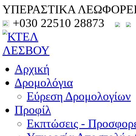
ΥΠΕΡΑΣΤΙΚΑ ΛΕΩΦΟΡΕ
+030 22510 28873
Αρχική
Δρομολόγια
Εύρεση Δρομολογίων
Προφίλ
Εκπτώσεις - Προσφορ