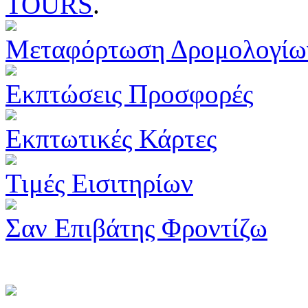
TOURS
.
Μεταφόρτωση Δρομολογίω
Εκπτώσεις Προσφορές
Εκπτωτικές Κάρτες
Τιμές Εισιτηρίων
Σαν Επιβάτης Φροντίζω