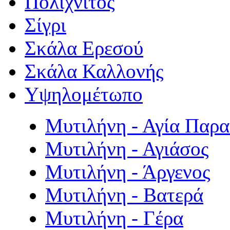
Πολιχνίτος
Σίγρι
Σκάλα Ερεσού
Σκάλα Καλλονής
Υψηλομέτωπο
Μυτιλήνη - Αγία Παρ
Μυτιλήνη - Αγιάσος
Μυτιλήνη - Άργενος
Μυτιλήνη - Βατερά
Μυτιλήνη - Γέρα