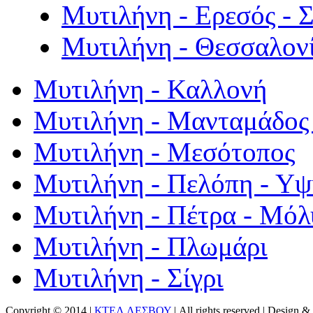
Μυτιλήνη - Ερεσός - 
Μυτιλήνη - Θεσσαλον
Μυτιλήνη - Καλλονή
Μυτιλήνη - Μανταμάδος 
Μυτιλήνη - Μεσότοπος
Μυτιλήνη - Πελόπη - Υ
Μυτιλήνη - Πέτρα - Μόλ
Μυτιλήνη - Πλωμάρι
Μυτιλήνη - Σίγρι
Copyright © 2014 |
ΚΤΕΛ ΛΕΣΒΟΥ
| All rights reserved | Design
& 